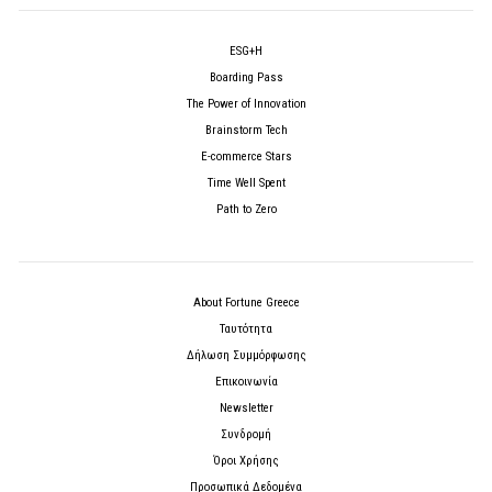
ESG+H
Boarding Pass
The Power of Innovation
Brainstorm Tech
E-commerce Stars
Time Well Spent
Path to Zero
About Fortune Greece
Ταυτότητα
Δήλωση Συμμόρφωσης
Επικοινωνία
Newsletter
Συνδρομή
Όροι Χρήσης
Προσωπικά Δεδομένα