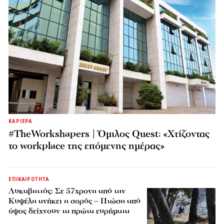
ΚΑΡΙΕΡΑ
#TheWorkshapers | Όμιλος Quest: «Χτίζοντας
το workplace της επόμενης ημέρας»
ΕΠΙΚΑΙΡΟΤΗΤΑ
Λυκαβηττός: Σε 57χρονη από την
Κυψέλη ανήκει η σορός – Πτώση από
ύψος δείχνουν τα πρώτα ευρήματα