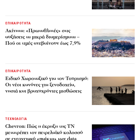
ΕΠΙΚΑΙΡΟΤΗΤΑ
Ακίνητα: «Πρωταθλητές» στις
αυξήσεις τα μικρά διαμερίσματα –
Πού οι τιμές ανεβαίνουν έως 7,9%
ΕΠΙΚΑΙΡΟΤΗΤΑ
Ειδικό Χωροταξικό για τον Τουρισμό:
Οι νέοι κανόνες για ξενοδοχεία,
νησιά και βραχυχρόνιες μισθώσεις
ΤΕΧΝΟΛΟΓΙΑ
Chevron: Πώς η έκρηξη της ΤΝ
μετατρέπει τον πετρελαϊκό κολοσσό
σε ενεργειακό «παίκτη» των data