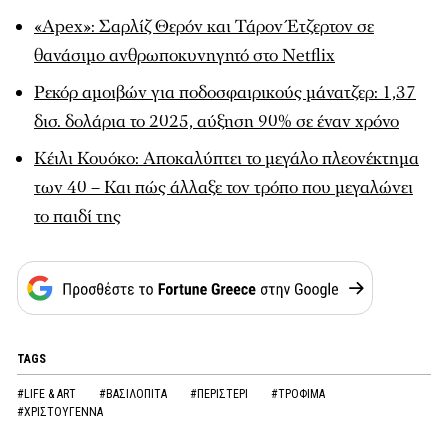
«Apex»: Σαρλίζ Θερόν και Τάρον Έτζερτον σε
θανάσιμο ανθρωποκυνηγητό στο Netflix
Ρεκόρ αμοιβών για ποδοσφαιρικούς μάνατζερ: 1,37
δισ. δολάρια το 2025, αύξηση 90% σε έναν χρόνο
Κέιλι Κουόκο: Αποκαλύπτει το μεγάλο πλεονέκτημα
των 40 – Και πώς άλλαξε τον τρόπο που μεγαλώνει
το παιδί της
TAGS
#LIFE & ART
#ΒΑΣΙΛΟΠΙΤΑ
#ΠΕΡΙΣΤΕΡΙ
#ΤΡΟΦΙΜΑ
#ΧΡΙΣΤΟΥΓΕΝΝΑ