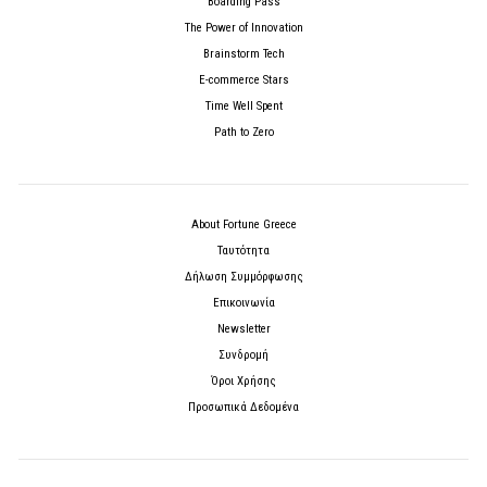
Boarding Pass
The Power of Innovation
Brainstorm Tech
E-commerce Stars
Time Well Spent
Path to Zero
About Fortune Greece
Ταυτότητα
Δήλωση Συμμόρφωσης
Επικοινωνία
Newsletter
Συνδρομή
Όροι Χρήσης
Προσωπικά Δεδομένα