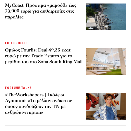
MyCoast: Πρόστιμα «μαμούθ» έως
73.000 ευρώ για αυθαιρεσίες στις
παραλίες
ΕΠΙΧΕΙΡΗΣΕΙΣ
Όμιλος Fourlis: Deal 49,35 εκατ.
ευρώ με την Trade Estates για το
μερίδιο του στο Sofia South Ring Mall
FORTUNE TALKS
#TheWorkshapers | Γκόλφω
Αγαπητού: «Το μέλλον ανήκει σε
όσους συνδυάζουν την ΤΝ με
ανθρώπινη κρίση»