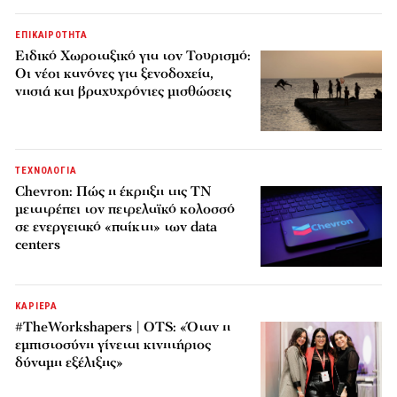
ΕΠΙΚΑΙΡΟΤΗΤΑ
Ειδικό Χωροταξικό για τον Τουρισμό:
Οι νέοι κανόνες για ξενοδοχεία,
νησιά και βραχυχρόνιες μισθώσεις
ΤΕΧΝΟΛΟΓΙΑ
Chevron: Πώς η έκρηξη της ΤΝ
μετατρέπει τον πετρελαϊκό κολοσσό
σε ενεργειακό «παίκτη» των data
centers
ΚΑΡΙΕΡΑ
#TheWorkshapers | OTS: «Όταν η
εμπιστοσύνη γίνεται κινητήριος
δύναμη εξέλιξης»