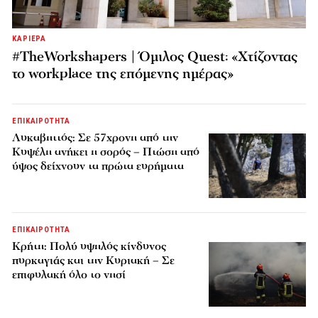
ΚΑΡΙΕΡΑ
#TheWorkshapers | Όμιλος Quest: «Χτίζοντας
το workplace της επόμενης ημέρας»
ΕΠΙΚΑΙΡΟΤΗΤΑ
Λυκαβηττός: Σε 57χρονη από την
Κυψέλη ανήκει η σορός – Πτώση από
ύψος δείχνουν τα πρώτα ευρήματα
ΕΠΙΚΑΙΡΟΤΗΤΑ
Κρήτη: Πολύ υψηλός κίνδυνος
πυρκαγιάς και την Κυριακή – Σε
επιφυλακή όλο το νησί