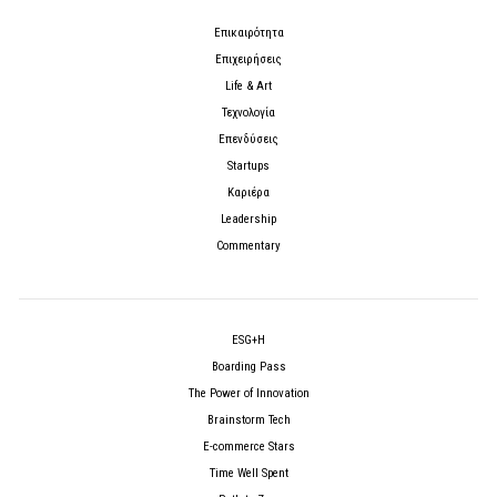
Επικαιρότητα
Επιχειρήσεις
Life & Art
Τεχνολογία
Επενδύσεις
Startups
Καριέρα
Leadership
Commentary
ESG+H
Boarding Pass
The Power of Innovation
Brainstorm Tech
E-commerce Stars
Time Well Spent