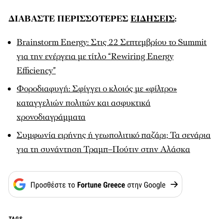
ΔΙΑΒΑΣΤΕ ΠΕΡΙΣΣΟΤΕΡΕΣ
ΕΙΔΗΣΕΙΣ
:
Βrainstorm Energy: Στις 22 Σεπτεμβρίου το Summit
για την ενέργεια με τίτλο “Rewiring Energy
Efficiency”
Φοροδιαφυγή: Σφίγγει ο κλοιός με «φίλτρο»
καταγγελιών πολιτών και ασφυκτικά
χρονοδιαγράμματα
Συμφωνία ειρήνης ή γεωπολιτικό παζάρι; Τα σενάρια
για τη συνάντηση Τραμπ–Πούτιν στην Αλάσκα