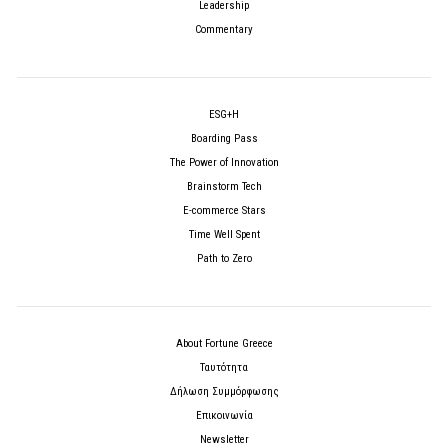
Leadership
Commentary
ESG+H
Boarding Pass
The Power of Innovation
Brainstorm Tech
E-commerce Stars
Time Well Spent
Path to Zero
About Fortune Greece
Ταυτότητα
Δήλωση Συμμόρφωσης
Επικοινωνία
Newsletter