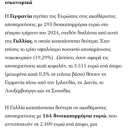
οικονομικά
Η
Γερμανία
ηγείται της Ευρώπης στις ακαθάριστες
αποταμιεύσεις, με 293 δισεκατομμύρια ευρώ στο
τέταρτο τρίμηνο του 2024, σχεδόν διπλάσια από αυτή
της
Γαλλίας
, η οποία κατατάσσεται δεύτερη. Έχει
επίσης το τρίτο υψηλότερο ποσοστό αποταμίευσης
νοικοκυριών (19,29%) . Ωστόσο, όσον αφορά τις
αποταμιεύσεις κατά κεφαλήν, τα 3.511 ευρώ ανά άτομο
(μειωμένα κατά 0,3% σε ετήσια βάση) θέτουν τη
Γερμανία πίσω από την Ιρλανδία, τη Δανία, το
Λουξεμβούργο και τη Σουηδία.
Η Γαλλία κατατάσσεται δεύτερη σε ακαθάριστες
αποταμιεύσεις με
164 δισεκατομμύρια ευρώ
, που
αντιστοιχούν σε 2.400 ευρώ ανά άτομο, μια