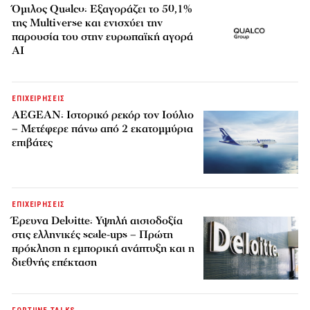
Όμιλος Qualco: Εξαγοράζει το 50,1%
της Multiverse και ενισχύει την
παρουσία του στην ευρωπαϊκή αγορά
AI
ΕΠΙΧΕΙΡΗΣΕΙΣ
AEGEAN: Ιστορικό ρεκόρ τον Ιούλιο
– Μετέφερε πάνω από 2 εκατομμύρια
επιβάτες
ΕΠΙΧΕΙΡΗΣΕΙΣ
Έρευνα Deloitte: Υψηλή αισιοδοξία
στις ελληνικές scale-ups – Πρώτη
πρόκληση η εμπορική ανάπτυξη και η
διεθνής επέκταση