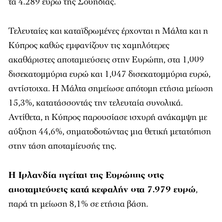
τα 4.289 ευρώ της Σουηδίας.
Τελευταίες και καταϊδρωμένες έρχονται η Μάλτα και η
Κύπρος καθώς εμφανίζουν τις χαμηλότερες
ακαθάριστες αποταμιεύσεις στην Ευρώπη, στα 1,009
δισεκατομμύρια ευρώ και 1,047 δισεκατομμύρια ευρώ,
αντίστοιχα. Η Μάλτα σημείωσε απότομη ετήσια μείωση
15,3%, κατατάσσοντάς την τελευταία συνολικά.
Αντίθετα, η Κύπρος παρουσίασε ισχυρή ανάκαμψη με
αύξηση 44,6%, σηματοδοτώντας μια θετική μετατόπιση
στην τάση αποταμίευσής της.
Η Ιρλανδία ηγείται της Ευρώπης στις
αποταμιεύσεις κατά κεφαλήν στα 7.979 ευρώ
,
παρά τη μείωση 8,1% σε ετήσια βάση.