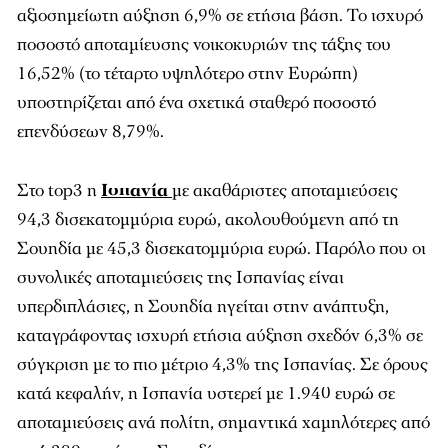
αξιοσημείωτη αύξηση 6,9% σε ετήσια βάση. Το ισχυρό
ποσοστό αποταμίευσης νοικοκυριών της τάξης του
16,52% (το τέταρτο υψηλότερο στην Ευρώπη)
υποστηρίζεται από ένα σχετικά σταθερό ποσοστό
επενδύσεων 8,79%.
Στο top3 η
Ισπανία
με ακαθάριστες αποταμιεύσεις
94,3 δισεκατομμύρια ευρώ, ακολουθούμενη από τη
Σουηδία με 45,3 δισεκατομμύρια ευρώ. Παρόλο που οι
συνολικές αποταμιεύσεις της Ισπανίας είναι
υπερδιπλάσιες, η Σουηδία ηγείται στην ανάπτυξη,
καταγράφοντας ισχυρή ετήσια αύξηση σχεδόν 6,3% σε
σύγκριση με το πιο μέτριο 4,3% της Ισπανίας. Σε όρους
κατά κεφαλήν, η Ισπανία υστερεί με 1.940 ευρώ σε
αποταμιεύσεις ανά πολίτη, σημαντικά χαμηλότερες από