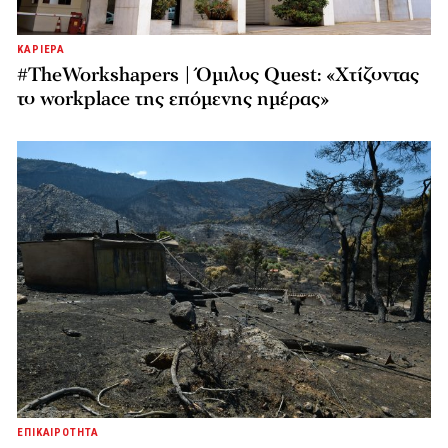
ΚΑΡΙΕΡΑ
#TheWorkshapers | Όμιλος Quest: «Χτίζοντας
το workplace της επόμενης ημέρας»
ΕΠΙΚΑΙΡΟΤΗΤΑ