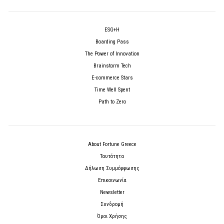
ESG+H
Boarding Pass
The Power of Innovation
Brainstorm Tech
E-commerce Stars
Time Well Spent
Path to Zero
About Fortune Greece
Ταυτότητα
Δήλωση Συμμόρφωσης
Επικοινωνία
Newsletter
Συνδρομή
Όροι Χρήσης