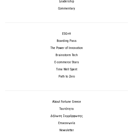
Leadership
Commentary
ESG+H
Boarding Pass
The Power of Innovation
Brainstorm Tech
E-commerce Stars
Time Well Spent
Path to Zero
About Fortune Greece
Ταυτότητα
Δήλωση Συμμόρφωσης
Επικοινωνία
Newsletter