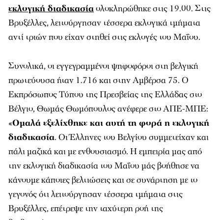
εκλογική διαδικασία
ολοκληρώθηκε στις 19.00. Στις
Βρυξέλλες, λειτούργησαν τέσσερα εκλογικά τμήματα
αντί τριών που είχαν στηθεί στις εκλογές του Μαΐου.
Συνολικά, οι εγγεγραμμένοι ψηφοφόροι στη βελγική
πρωτεύουσα ήταν 1.716 και στην Αμβέρσα 75. Ο
Εκπρόσωπος Τύπου της Πρεσβείας της Ελλάδας στο
Βέλγιο, Θωμάς Θωμόπουλος ανέφερε στο ΑΠΕ-ΜΠΕ:
«
Ομαλά εξελίχθηκε και αυτή τη φορά η εκλογική
διαδικασία
. Οι Έλληνες του Βελγίου συμμετείχαν και
πάλι μαζικά και με ενθουσιασμό. Η εμπειρία μας από
την εκλογική διαδικασία του Μαΐου μάς βοήθησε να
κάνουμε κάποιες βελτιώσεις και σε συνάρτηση με το
γεγονός ότι λειτούργησαν τέσσερα τμήματα στις
Βρυξέλλες, επέτρεψε την ταχύτερη ροή της