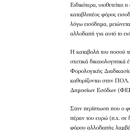
Ειδικότερα, υιοθετείται η
καταβλητέος φόρος εισο
λόγω εισόδημα, μειώνετα
αλλοδαπή για αυτό το ει
Η καταβολή του ποσού τ
σχετικά δικαιολογητικά 
Φορολογικής Διαδικασία
καθορίζονται στην ΠΟΛ
Δημοσίων Εσόδων (ΦΕΚ
Στην περίπτωση που ο φ
πέραν του ευρώ (π.χ. σε 
φόρου αλλοδαπής λαμβάν