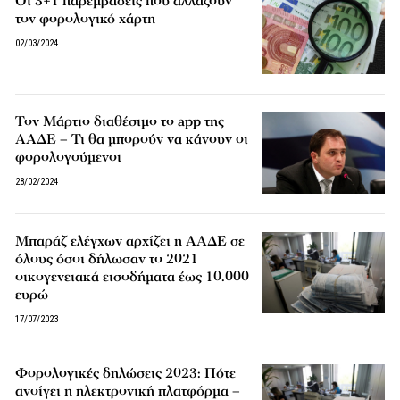
Οι 3+1 παρεμβάσεις που αλλάζουν
τον φορολογικό χάρτη
02/03/2024
Τον Μάρτιο διαθέσιμο το app της
ΑΑΔΕ – Τι θα μπορούν να κάνουν οι
φορολογούμενοι
28/02/2024
Μπαράζ ελέγχων αρχίζει η ΑΑΔΕ σε
όλους όσοι δήλωσαν το 2021
οικογενειακά εισοδήματα έως 10.000
ευρώ
17/07/2023
Φορολογικές δηλώσεις 2023: Πότε
ανοίγει η ηλεκτρονική πλατφόρμα –