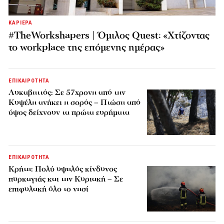
ΚΑΡΙΕΡΑ
#TheWorkshapers | Όμιλος Quest: «Χτίζοντας
το workplace της επόμενης ημέρας»
ΕΠΙΚΑΙΡΟΤΗΤΑ
Λυκαβηττός: Σε 57χρονη από την
Κυψέλη ανήκει η σορός – Πτώση από
ύψος δείχνουν τα πρώτα ευρήματα
ΕΠΙΚΑΙΡΟΤΗΤΑ
Κρήτη: Πολύ υψηλός κίνδυνος
πυρκαγιάς και την Κυριακή – Σε
επιφυλακή όλο το νησί