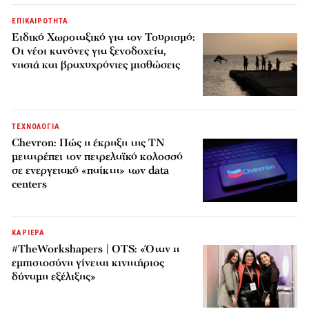
ΕΠΙΚΑΙΡΟΤΗΤΑ
Ειδικό Χωροταξικό για τον Τουρισμό:
Οι νέοι κανόνες για ξενοδοχεία,
νησιά και βραχυχρόνιες μισθώσεις
ΤΕΧΝΟΛΟΓΙΑ
Chevron: Πώς η έκρηξη της ΤΝ
μετατρέπει τον πετρελαϊκό κολοσσό
σε ενεργειακό «παίκτη» των data
centers
ΚΑΡΙΕΡΑ
#TheWorkshapers | OTS: «Όταν η
εμπιστοσύνη γίνεται κινητήριος
δύναμη εξέλιξης»