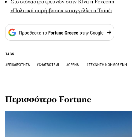
Στο στόχαστρο ερευνών στην Κίνα η Foxconn –
«Πολιτική παρέμβαση» καταγγέλλει η Ταϊπέι
TAGS
#ΕΠΙΚΑΙΡΟΤΗΤΑ
#CHATBOTS AI
#OPENAI
#ΤΕΧΝΗΤΗ ΝΟΗΜΟΣΥΝΗ
Περισσότερο Fortune