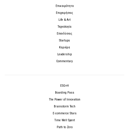
Επικαιρότητα
Επιχειρήσεις
Life & Art
Τεχνολογία
Επενδύσεις
Startups
Καριέρα
Leadership
Commentary
ESG+H
Boarding Pass
The Power of Innovation
Brainstorm Tech
E-commerce Stars
Time Well Spent
Path to Zero