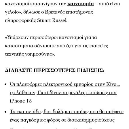
κανονισμοί καταπνίγουν την
καινοτομία
– αυτό είναι
γελοίο», δήλωσε ο Βρετανός επιστήμονας
πληροφορικής Stuart Russel.
«Υπάρχουν περισσότεροι κανονισμοί για τα
καταστήματα σάντουιτς από ό,τι για τις εταιρείες
τεχνητής νοημοσύνης».
ΔΙΑΒΑΣΤΕ ΠΕΡΙΣΣΟΤΕΡΕΣ ΕΙΔΗΣΕΙΣ:
Οι πλατφόρμες ηλεκτρονικού εμπορίου στην Κίνα…
τρελάθηκαν; Γιατί δίνονται μεγάλες εκπτώσεις στα
iPhone 15
Τα εκατοντάδες δισ. δολάρια ετησίως που θα απέφερε
ένας παγκόσμιος φόρος σε δισεκατομμυριούχους