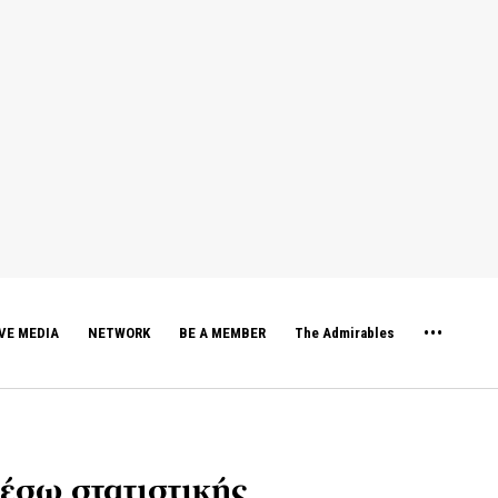
VE MEDIA
NETWORK
BE A MEMBER
The Admirables
έσω στατιστικής