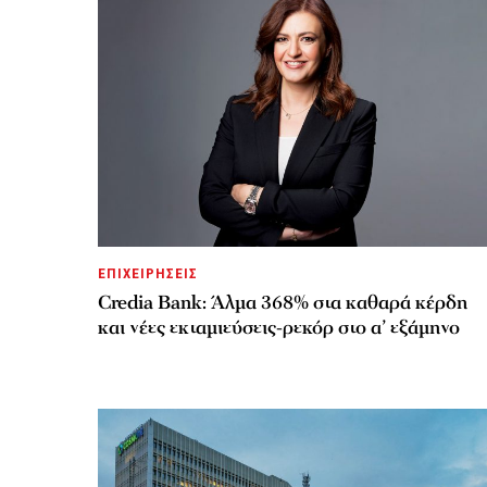
ΕΠΙΧΕΙΡΗΣΕΙΣ
Credia Bank: Άλμα 368% στα καθαρά κέρδη
και νέες εκταμιεύσεις-ρεκόρ στο α’ εξάμηνο