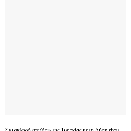
Στο σκληρό «παζάρι» της Τουρκίας με τη Δύση είναι