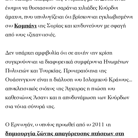
έτοιμοι να θυσιαστούν σαράντα χιλιάδες Κούρδοι
άμαχοι, που υπολογίζεται ότι βρίσκονται εγκλωβισμένοι
στο
Κομπάνι
της Συρίας και κινδυνεύουν με σφαγή
από τους τζιχαντιστές.
Δεν υπάρχει αμφιβολία ότι σε αυτήν την κρίση
συγκρούονται τα διαφορετικά συμφέροντα Ηνωμένων
Πολιτειών και Τουρκίας. Προτεραιότητα της
Ουάσινγκτον είναι η διάλυση του Ισλαμικού Κράτους…
αποκλειστικός στόχος της Άγκυρας η πτώση του
καθεστώτος Άσαντ και η αποδυνάμωση των Κούρδων
στα νότια σύνορά της.
Ο Ερντογάν, ο οποίος προωθεί από το 2011 τη
δημιουργία ζώνης απαγόρευσης πτήσεων στη