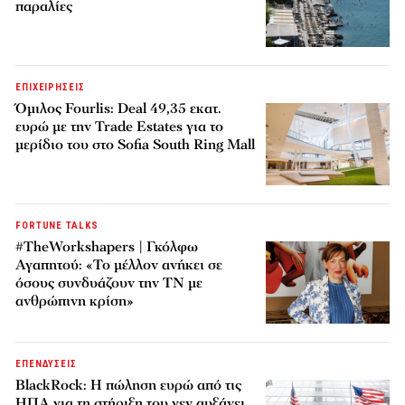
παραλίες
ΕΠΙΧΕΙΡΗΣΕΙΣ
Όμιλος Fourlis: Deal 49,35 εκατ.
ευρώ με την Trade Estates για το
μερίδιο του στο Sofia South Ring Mall
FORTUNE TALKS
#TheWorkshapers | Γκόλφω
Αγαπητού: «Το μέλλον ανήκει σε
όσους συνδυάζουν την ΤΝ με
ανθρώπινη κρίση»
ΕΠΕΝΔΥΣΕΙΣ
BlackRock: Η πώληση ευρώ από τις
ΗΠΑ για τη στήριξη του γεν αυξάνει