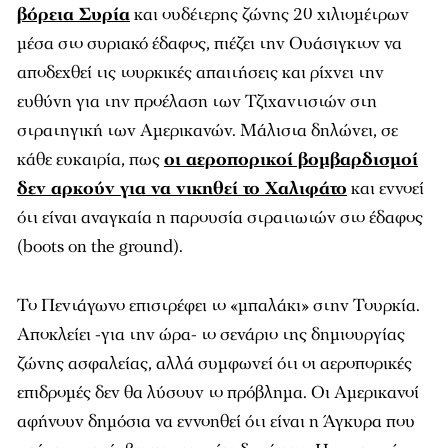
βόρεια Συρία
και ουδέτερης ζώνης 20 χιλιομέτρων
μέσα στο συριακό έδαφος, πιέζει την Ουάσιγκτον να
αποδεχθεί τις τουρκικές απαιτήσεις και ρίχνει την
ευθύνη για την προέλαση των Τζιχαντιστών στη
στρατηγική των Αμερικανών. Μάλιστα δηλώνει, σε
κάθε ευκαιρία, πως
οι αεροπορικοί βομβαρδισμοί
δεν αρκούν για να νικηθεί το Χαλιφάτο
και εννοεί
ότι είναι αναγκαία η παρουσία στρατιωτών στο έδαφος
(boots on the ground).
Το Πεντάγωνο επιστρέφει το «μπαλάκι» στην Τουρκία.
Αποκλείει -για την ώρα- το σενάριο της δημιουργίας
ζώνης ασφαλείας, αλλά συμφωνεί ότι οι αεροπορικές
επιδρομές δεν θα λύσουν το πρόβλημα. Οι Αμερικανοί
αφήνουν δημόσια να εννοηθεί ότι είναι η Άγκυρα που