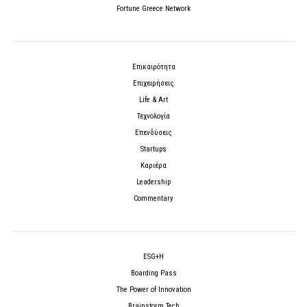
Fortune Greece Network
Επικαιρότητα
Επιχειρήσεις
Life & Art
Τεχνολογία
Επενδύσεις
Startups
Καριέρα
Leadership
Commentary
ESG+H
Boarding Pass
The Power of Innovation
Brainstorm Tech