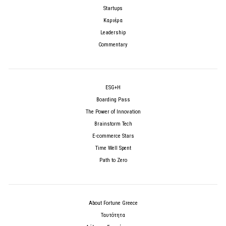
Startups
Καριέρα
Leadership
Commentary
ESG+H
Boarding Pass
The Power of Innovation
Brainstorm Tech
E-commerce Stars
Time Well Spent
Path to Zero
About Fortune Greece
Ταυτότητα