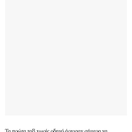
Τα πρώτα ταξί χωρίς οδηγό άρχισαν σήμερα να