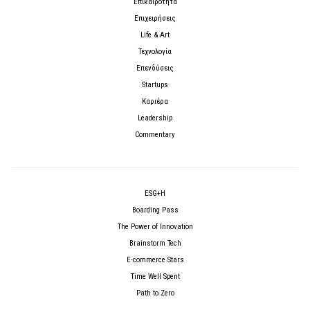
Επικαιρότητα
Επιχειρήσεις
Life & Art
Τεχνολογία
Επενδύσεις
Startups
Καριέρα
Leadership
Commentary
ESG+H
Boarding Pass
The Power of Innovation
Brainstorm Tech
E-commerce Stars
Time Well Spent
Path to Zero