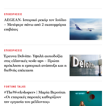
ΕΠΙΧΕΙΡΗΣΕΙΣ
AEGEAN: Ιστορικό ρεκόρ τον Ιούλιο
– Μετέφερε πάνω από 2 εκατομμύρια
επιβάτες
ΕΠΙΧΕΙΡΗΣΕΙΣ
Έρευνα Deloitte: Υψηλή αισιοδοξία
στις ελληνικές scale-ups – Πρώτη
πρόκληση η εμπορική ανάπτυξη και η
διεθνής επέκταση
FORTUNE TALKS
#TheWorkshapers | Μαρία Βερούχη:
«Οι εταιρικές παροχές καθορίζουν
την εργασία του μέλλοντος»