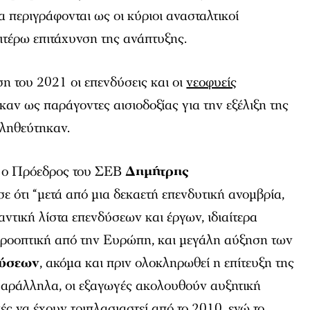
α περιγράφονται ως οι κύριοι ανασταλτικοί
ιτέρω επιτάχυνση της ανάπτυξης.
η του 2021 οι επενδύσεις και οι
νεοφυείς
αν ως παράγοντες αισιοδοξίας για την εξέλιξη της
αληθεύτηκαν.
η ο Πρόεδρος του ΣΕΒ
Δημήτρης
ισε ότι “μετά από μια δεκαετή επενδυτική ανομβρία,
ντική λίστα επενδύσεων και έργων, ιδιαίτερα
ροοπτική από την Ευρώπη, και μεγάλη αύξηση των
δύσεων
, ακόμα και πριν ολοκληρωθεί η επίτευξη της
Παράλληλα, οι εξαγωγές ακολουθούν αυξητική
κές να έχουν τριπλασιαστεί από το 2010, ενώ το