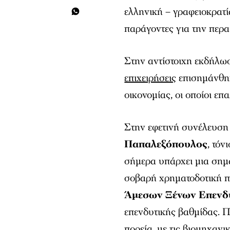
ελληνική – γραφειοκρατί
παράγοντες για την περα
Στην αντίστοιχη εκδήλωσ
επιχειρήσεις
επισημάνθηκ
οικονομίας, οι οποίοι επ
Στην εφετινή συνέλευσ
Παπαλεξόπουλος
, τόν
σήμερα υπάρχει μια σημα
σοβαρή χρηματοδοτική π
Άμεσων Ξένων Επεν
επενδυτικής βαθμίδας. 
πορεία, με τις βιομηχανι