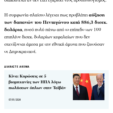
διακόπτεται αν δεν έχει εγκριθεί νέος προϋπολογισμός.
Η συμφωνία-πλαίσιο λέγεται πως προβλέπει
αύξηση
των δαπανών του Πενταγώνου κατά 886,3 δισεκ.
δολάρια
, ποσό πολύ πάνω από το επίπεδο των 100
επιπλέον δισεκ. δολαρίων κεφαλαίων που δεν
σχετίζονται άμεσα με την εθνική άμυνα που ζητούσαν
οι Δημοκρατικοί.
ΔΙΑΒΑΣΤΕ ΑΚΟΜΑ
Κίνα: Κυρώσεις σε 5
βιομηχανίες των ΗΠΑ λόγω
πωλήσεων όπλων στην Ταϊβάν
07/01/2024