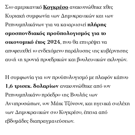
Στο αμερικανικό
Κογκρέσο
ανακοινώθηκε χθες
Κυριακή συμφωνία των Δημοκρατικών και των
Ρεπουμπλικάνων για να καταρτιστεί
πλήρης
ομοσπονδιακός προϋπολογισμός για το
οικονομικό έτος 2024
, που θα επιτρέψει να
αποφευχθεί το ενδεχόμενο παράλυσης της κυβέρνησης
αυτή τη χρονιά προεδρικών και βουλευτικών εκλογών.
Η συμφωνία για τον προϋπολογισμό με πλαφόν κάπου
1,6 τρισεκ. δολαρίων
ανακοινώθηκε από τον
Ρεπουμπλικάνο πρόεδρο της Βουλής των
Αντιπροσώπων, τον Μάικ Τζόνσον, και ηγετικά στελέχη
των Δημοκρατικών στο Κογκρέσο, έπειτα από
εβδομάδες διαπραγματεύσεων.