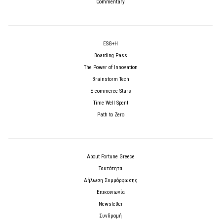
Commentary
ESG+H
Boarding Pass
The Power of Innovation
Brainstorm Tech
E-commerce Stars
Time Well Spent
Path to Zero
About Fortune Greece
Ταυτότητα
Δήλωση Συμμόρφωσης
Επικοινωνία
Newsletter
Συνδρομή