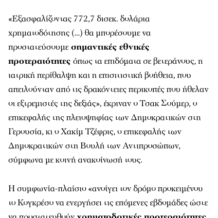
«Εξασφαλίζοντας 772,7 δισεκ. δολάρια
χρηματοδότησης (…) θα μπορέσουμε να
προστατεύσουμε
σημαντικές εθνικές
προτεραιότητες
όπως τα επιδόματα σε βετεράνους, η
ιατρική περίθαλψη και η επισιτιστική βοήθεια, που
απειλούνταν από τις δρακόντειες περικοπές που ήθελαν
οι εξτρεμιστές της δεξιάς», έκριναν ο Τσακ Σούμερ, ο
επικεφαλής της πλειοψηφίας των Δημοκρατικών στη
Γερουσία, κι ο Χακίμ Τζέφρις, ο επικεφαλής των
Δημοκρατικών στη Βουλή των Αντιπροσώπων,
σύμφωνα με κοινή ανακοίνωσή τους.
Η συμφωνία-πλαίσιο «ανοίγει τον δρόμο προκειμένου
το Κογκρέσο να ενεργήσει τις επόμενες εβδομάδες ώστε
να προστατευθούν
χρηματοδοτικές προτεραιότητες