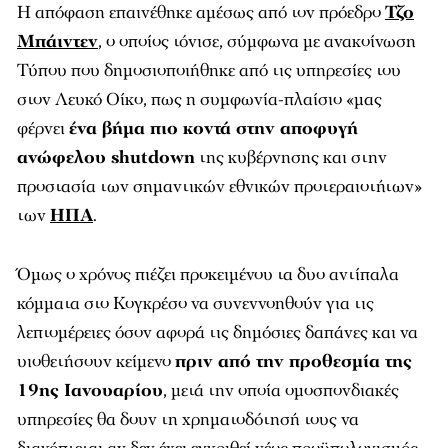
Η απόφαση επαινέθηκε αμέσως από τον πρόεδρο
Τζο
Μπάιντεν
, ο οποίος τόνισε, σύμφωνα με ανακοίνωση
Τύπου που δημοσιοποιήθηκε από τις υπηρεσίες του
στον Λευκό Οίκο, πως η συμφωνία-πλαίσιο «μας
φέρνει
ένα βήμα πιο κοντά στην αποφυγή
ανώφελου shutdown
της κυβέρνησης και στην
προστασία των σημαντικών εθνικών προτεραιοτήτων»
των
ΗΠΑ
.
Όμως ο χρόνος πιέζει προκειμένου τα δυο αντίπαλα
κόμματα στο Κογκρέσο να συνεννοηθούν για τις
λεπτομέρειες όσον αφορά τις δημόσιες δαπάνες και να
υιοθετήσουν κείμενο
πριν από την προθεσμία της
19ης Ιανουαρίου
, μετά την οποία ομοσπονδιακές
υπηρεσίες θα δουν τη χρηματοδότησή τους να