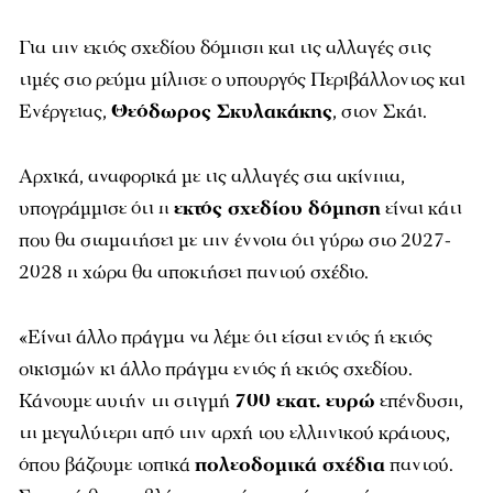
Για την εκτός σχεδίου δόμηση και τις αλλαγές στις
τιμές στο ρεύμα μίλησε ο υπουργός Περιβάλλοντος και
Ενέργειας,
Θεόδωρος Σκυλακάκης
, στον Σκάι.
Αρχικά, αναφορικά με τις αλλαγές στα ακίνητα,
υπογράμμισε ότι η
εκτός σχεδίου δόμηση
είναι κάτι
που θα σταματήσει με την έννοια ότι γύρω στο 2027-
2028 η χώρα θα αποκτήσει παντού σχέδιο.
«Είναι άλλο πράγμα να λέμε ότι είσαι εντός ή εκτός
οικισμών κι άλλο πράγμα εντός ή εκτός σχεδίου.
Κάνουμε αυτήν τη στιγμή
700 εκατ. ευρώ
επένδυση,
τη μεγαλύτερη από την αρχή του ελληνικού κράτους,
όπου βάζουμε τοπικά
πολεοδομικά σχέδια
παντού.