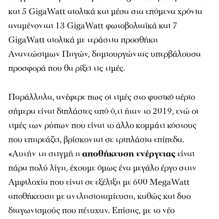
και 5 GigaWatt αιολικά και μέσα στα επόμενα χρόνια
αναμένονται 13 GigaWatt φωτοβολταϊκά και 7
GigaWatt αιολικά με τεράστια προσθήκη
Ανανεώσιμων Πηγών, δημιουργώντας υπερβάλουσα
προσφορά που θα ρίξει τις τιμές.
Παράλληλα, ανέφερε πως οι τιμές στο φυσικό αέριο
σήμερα είναι διπλάσιες από ό,τι ήταν το 2019, ενώ οι
τιμές των ρύπων που είναι το άλλο κομμάτι κόστους
που επηρεάζει, βρίσκονται σε τριπλάσια επίπεδα.
«Αυτήν τη στιγμή η
αποθήκευση ενέργειας
είναι
πάρα πολύ λίγη, έχουμε όμως ένα μεγάλο έργο στην
Αμφιλοχία που είναι σε εξέλιξη με 600 MegaWatt
αποθήκευση με αντλησιοταμίευση, καθώς και δυο
διαγωνισμούς που πέτυχαν. Επίσης, με το νέο