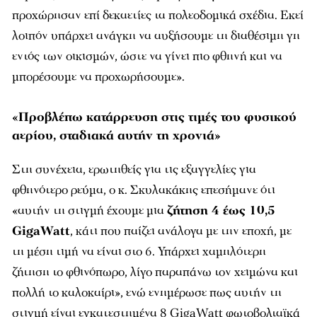
προχώρησαν επί δεκαετίες τα πολεοδομικά σχέδια. Εκεί
λοιπόν υπάρχει ανάγκη να αυξήσουμε τη διαθέσιμη γη
εντός των οικισμών, ώστε να γίνει πιο φθηνή και να
μπορέσουμε να προχωρήσουμε».
«Προβλέπω κατάρρευση στις τιμές του φυσικού
αερίου, σταδιακά αυτήν τη χρονιά»
Στη συνέχεια, ερωτηθείς για τις εξαγγελίες για
φθηνότερο ρεύμα, ο κ. Σκυλακάκης επεσήμανε ότι
«αυτήν τη στιγμή έχουμε μια
ζήτηση 4 έως 10,5
GigaWatt
, κάτι που παίζει ανάλογα με την εποχή, με
τη μέση τιμή να είναι στο 6. Υπάρχει χαμηλότερη
ζήτηση το φθινόπωρο, λίγο παραπάνω τον χειμώνα και
πολλή το καλοκαίρι», ενώ ενημέρωσε πως αυτήν τη
στιγμή είναι εγκατεστημένα 8 GigaWatt φωτοβολταϊκά