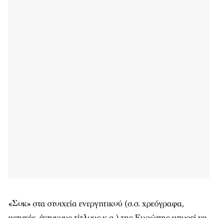
«Σοκ» στα στοιχεία ενεργητικού (σ.σ. χρεόγραφα,
μετοχές, έντοκους τίτλους κ.α.) της Ευρώπης μπορεί να