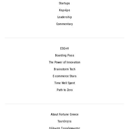
Startups
Καριέρα
Leadership
Commentary
ESG+H
Boarding Pass
The Power of Innovation
Brainstorm Tech
E-commerce Stars
Time Well Spent
Path to Zero
About Fortune Greece
Ταυτότητα
Δήλωση Συμμόρφωσης