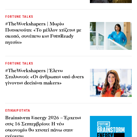
FORTUNE TALKS
#TheWorkshapers | Μαρία
Πατακιούτη: «Το μέλλον χτίζεται με
σκοπό, συνέπεια και FutuReady
ηγεσία»
FORTUNE TALKS
#TheWorkshapers | Έλενα
Στυλιανού: «Οι άνθρωποι από doers
γίνονται decision makers»
ΕΠΙΚΑΙΡΟΤΗΤΑ
Brainstorm Energy 2026 – Έρχεται
στις 16 Σεπτεμβρίου: Η νέα
οικονομία θα χτιστεί πάνω στην
ενέργεια