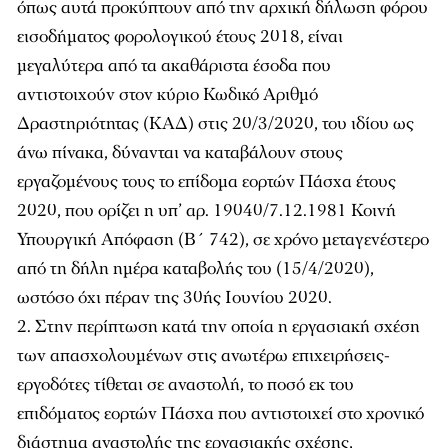
όπως αυτά προκύπτουν από την αρχική δήλωση φόρου
εισοδήματος φορολογικού έτους 2018, είναι
μεγαλύτερα από τα ακαθάριστα έσοδα που
αντιστοιχούν στον κύριο Κωδικό Αριθμό
Δραστηριότητας (ΚΑΔ) στις 20/3/2020, του ιδίου ως
άνω πίνακα, δύνανται να καταβάλουν στους
εργαζομένους τους το επίδομα εορτών Πάσχα έτους
2020, που ορίζει η υπ’ αρ. 19040/7.12.1981 Κοινή
Υπουργική Απόφαση (Β΄ 742), σε χρόνο μεταγενέστερο
από τη δήλη ημέρα καταβολής του (15/4/2020),
ωστόσο όχι πέραν της 30ής Ιουνίου 2020.
Στην περίπτωση κατά την οποία η εργασιακή σχέση
των απασχολουμένων στις ανωτέρω επιχειρήσεις-
εργοδότες τίθεται σε αναστολή, το ποσό εκ του
επιδόματος εορτών Πάσχα που αντιστοιχεί στο χρονικό
διάστημα αναστολής της εργασιακής σχέσης,