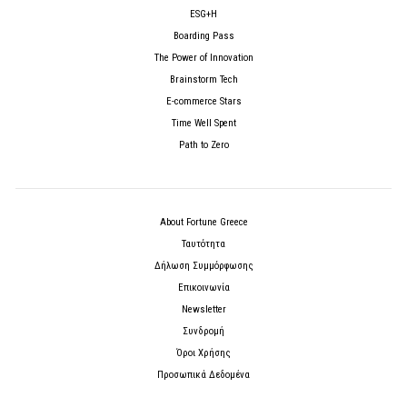
ESG+H
Boarding Pass
The Power of Innovation
Brainstorm Tech
E-commerce Stars
Time Well Spent
Path to Zero
About Fortune Greece
Ταυτότητα
Δήλωση Συμμόρφωσης
Επικοινωνία
Newsletter
Συνδρομή
Όροι Χρήσης
Προσωπικά Δεδομένα