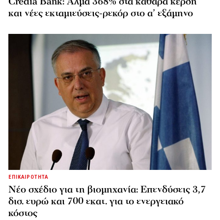
Credia Bank: Άλμα 368% στα καθαρά κέρδη
και νέες εκταμιεύσεις-ρεκόρ στο α’ εξάμηνο
ΕΠΙΚΑΙΡΟΤΗΤΑ
Νέο σχέδιο για τη βιομηχανία: Επενδύσεις 3,7
δισ. ευρώ και 700 εκατ. για το ενεργειακό
κόστος