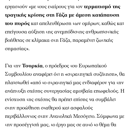
εργαστούν «με τους εταίρους για τον
τερματισμό της
τραγικής κρίσης στη Γάζα με άμεση κατάπαυση
του πυρός
και απελευθέρωση των ομήρων, καθώς και
επείγουσα αύξηση της ανεμπόδιστης ανθρωπιστικής
βοήθειας σε κλίμακα στη Γάζα, παραμένει ζωτικής
σημασίας».
Για την
Τουρκία
, ο πρόεδρος του Ευρωπαϊκού
Συμβουλίου αναφέρει ότι η «στρατηγική συζήτηση», θα
πλαισιωθεί «από το στρατηγικό μας ενδιαφέρον για την
ανάπτυξη σχέσης συνεργασίας αμοιβαία επωφελούς. Η
ενίσχυση της σχέσης θα πρέπει επίσης να συμβάλει
στην προώθηση σταθερού και ασφαλούς
περιβάλλοντος στην Ανατολική Μεσόγειο. Σύμφωνα με
την προσέγγισή μας, το έργο μας σε αυτό το θέμα θα