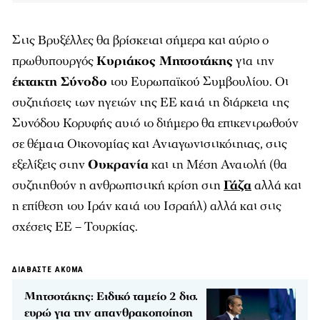
Στις Βρυξέλλες θα βρίσκεται σήμερα και αύριο ο
πρωθυπουργός
Κυριάκος Μητσοτάκης
για την
έκτακτη Σύνοδο
του Ευρωπαϊκού Συμβουλίου. Οι
συζητήσεις των ηγετών της ΕΕ κατά τη διάρκεια της
Συνόδου Κορυφής αυτό το διήμερο θα επικεντρωθούν
σε θέματα Οικονομίας και Ανταγωνιστικότητας, στις
εξελίξεις στην
Ουκρανία
και τη Μέση Ανατολή (θα
συζητηθούν η ανθρωπιστική κρίση στη
Γάζα
αλλά και
η επίθεση του Ιράν κατά του Ισραήλ) αλλά και στις
σχέσεις ΕΕ – Τουρκίας.
ΔΙΑΒΑΣΤΕ ΑΚΟΜΑ
Μητσοτάκης: Ειδικό ταμείο 2 δισ.
ευρώ για την απανθρακοποίηση