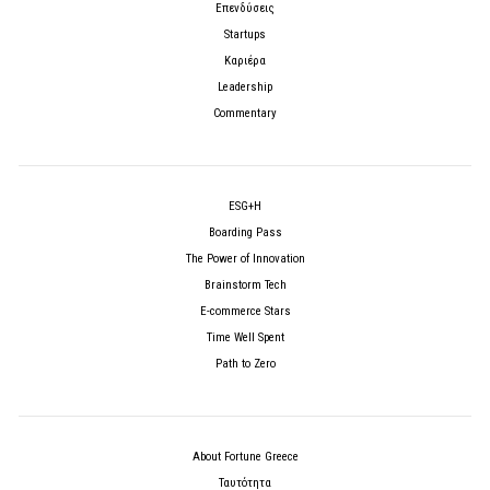
Επενδύσεις
Startups
Καριέρα
Leadership
Commentary
ESG+H
Boarding Pass
The Power of Innovation
Brainstorm Tech
E-commerce Stars
Time Well Spent
Path to Zero
About Fortune Greece
Ταυτότητα