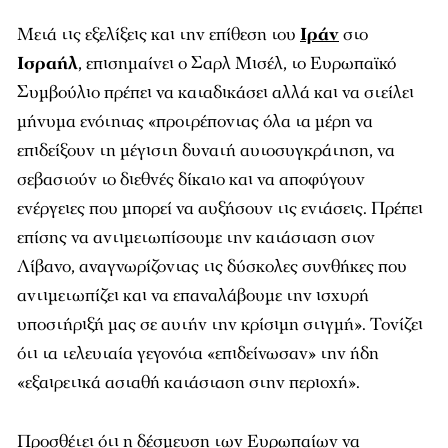
Μετά τις εξελίξεις και την επίθεση του
Ιράν
στο
Ισραήλ
, επισημαίνει ο Σαρλ Μισέλ, το Ευρωπαϊκό
Συμβούλιο πρέπει να καταδικάσει αλλά και να στείλει
μήνυμα ενότητας «προτρέποντας όλα τα μέρη να
επιδείξουν τη μέγιστη δυνατή αυτοσυγκράτηση, να
σεβαστούν το διεθνές δίκαιο και να αποφύγουν
ενέργειες που μπορεί να αυξήσουν τις εντάσεις. Πρέπει
επίσης να αντιμετωπίσουμε την κατάσταση στον
Λίβανο, αναγνωρίζοντας τις δύσκολες συνθήκες που
αντιμετωπίζει και να επαναλάβουμε την ισχυρή
υποστήριξή μας σε αυτήν την κρίσιμη στιγμή». Τονίζει
ότι τα τελευταία γεγονότα «επιδείνωσαν» την ήδη
«εξαιρετικά ασταθή κατάσταση στην περιοχή».
Προσθέτει ότι η δέσμευση των Ευρωπαίων να