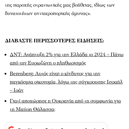
της παροχής στρατιωτικής μας βοήθειας, ιδίως των
δυνατοτήτων αντιαεροπορικής άμυνας».
ΔΙΑΒΑΣΤΕ ΠΕΡΙΣΣΟΤΕΡΕΣ ΕΙΔΗΣΕΙΣ:
ΔΝΤ: Ανάπτυξη 2% για την Ελλάδα το 2024 – Πάνω
από την Ευρωζώνη ο πληθωρισμός
Berenberg: Αυτός είναι ο κίνδυνος για την
παγκόσμια οικονομία, λόγω της σύγκρουσης Ισραήλ
– Ιράν
Γιατί αποχώρησε η Ουκρανία από τη συμφωνία για
τη Μαύρη Θάλασσα;