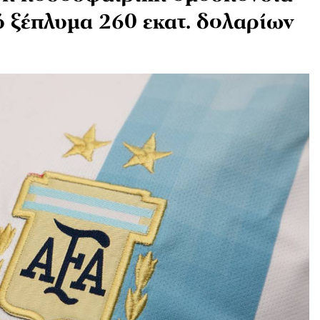
ό ξέπλυμα 260 εκατ. δολαρίων