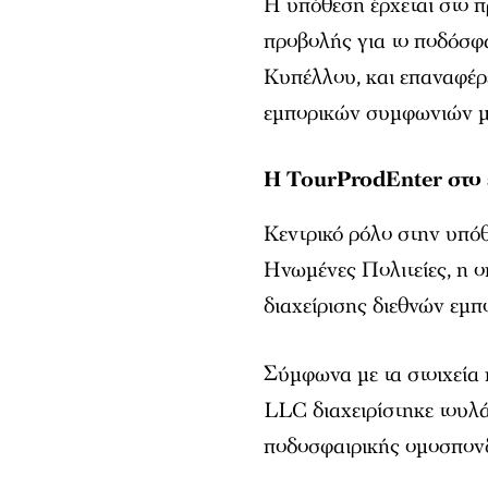
Η υπόθεση έρχεται στο π
προβολής για το ποδόσφ
Κυπέλλου, και επαναφέρε
εμπορικών συμφωνιών μ
Η TourProdEnter στο 
Κεντρικό ρόλο στην υπόθ
Ηνωμένες Πολιτείες, η ο
διαχείρισης διεθνών εμ
Σύμφωνα με τα στοιχεία 
LLC διαχειρίστηκε τουλά
ποδοσφαιρικής ομοσπον