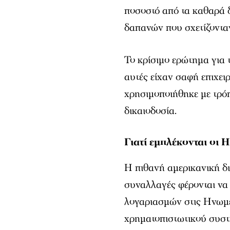
ποσοστό από τα καθαρά 
δαπανών που σχετίζοντα
Το κρίσιμο ερώτημα για τ
αυτές είχαν σαφή επιχει
χρησιμοποιήθηκε με τρό
δικαιοδοσία.
Γιατί εμπλέκονται οι
Η πιθανή αμερικανική δι
συναλλαγές φέρονται ν
λογαριασμών στις Ηνωμέ
χρηματοπιστωτικού συστ