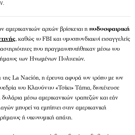
ν.
των αμερικανικών αρχών βρίσκεται η
ποδοσφαιρική
τινής
, καθώς το FBI και ομοσπονδιακοί εισαγγελείς
δραστηριότητες που πραγματοποιήθηκαν μέσω του
τήματος των Ηνωμένων Πολιτειών.
της La Nación, η έρευνα αφορά τον τρόπο με τον
οεδρία του Κλαούντιο «Τσίκι» Τάπια, διοχέτευσε
α δολάρια μέσω αμερικανικών τραπεζών και εάν
αγών μπορεί να εμπίπτει στην αμερικανική
ρήματος ή οικονομική απάτη.