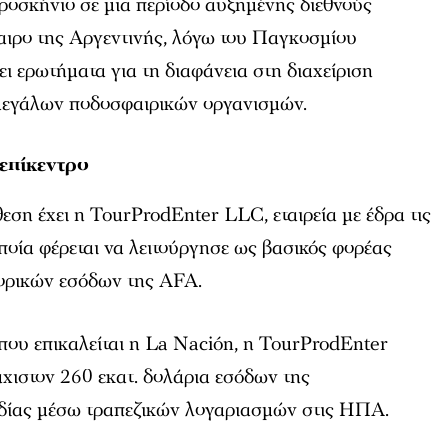
ροσκήνιο σε μια περίοδο αυξημένης διεθνούς
αιρο της Αργεντινής, λόγω του Παγκοσμίου
ι ερωτήματα για τη διαφάνεια στη διαχείριση
εγάλων ποδοσφαιρικών οργανισμών.
επίκεντρο
εση έχει η TourProdEnter LLC, εταιρεία με έδρα τις
ποία φέρεται να λειτούργησε ως βασικός φορέας
πορικών εσόδων της AFA.
που επικαλείται η La Nación, η TourProdEnter
χιστον 260 εκατ. δολάρια εσόδων της
δίας μέσω τραπεζικών λογαριασμών στις ΗΠΑ.