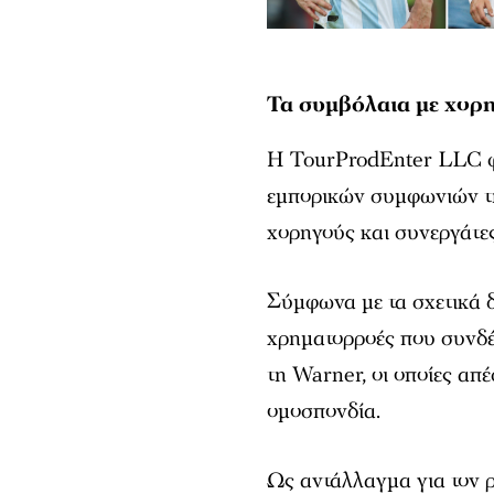
Τα συμβόλαια με χορ
Η TourProdEnter LLC φέρ
εμπορικών συμφωνιών τ
χορηγούς και συνεργάτες
Σύμφωνα με τα σχετικά δ
χρηματορροές που συνδέ
τη Warner, οι οποίες απ
ομοσπονδία.
Ως αντάλλαγμα για τον ρ