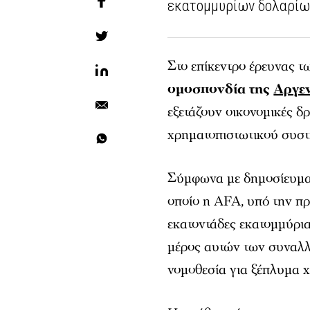
εκατομμυρίων δολαρίω
Στο επίκεντρο έρευνας 
ομοσπονδία της
Αργεν
εξετάζουν οικονομικές 
χρηματοπιστωτικού συσ
Σύμφωνα με δημοσίευμα 
οποίο η AFA, υπό την πρ
εκατοντάδες εκατομμύρι
μέρος αυτών των συναλλ
νομοθεσία για ξέπλυμα χ