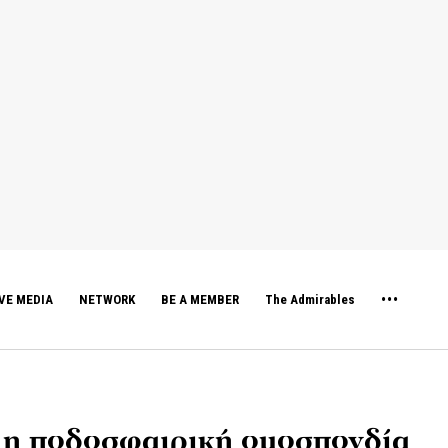
VE MEDIA
NETWORK
BE A MEMBER
The Admirables
I η ποδοσφαιρική ομοσπονδία