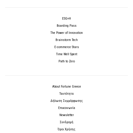
ESG+H
Boarding Pass
The Power of Innovation
Brainstorm Tech
E-commerce Stars
Time Well Spent
Path to Zero
About Fortune Greece
Ταυτότητα
Δήλωση Συμμόρφωσης
Επικοινωνία
Newsletter
Συνδρομή
Όροι Χρήσης