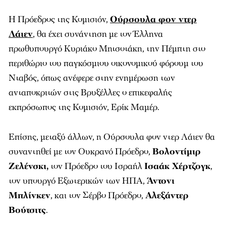
Η Πρόεδρος της Κομισιόν,
Ούρσουλα φον ντερ
Λάιεν
, θα έχει συνάντηση με τον Έλληνα
πρωθυπουργό Κυριάκο Μητσοτάκη, την Πέμπτη στο
περιθώριο του παγκόσμιου οικονομικού φόρουμ του
Νταβός, όπως ανέφερε στην ενημέρωση των
ανταποκριτών στις Βρυξέλλες ο επικεφαλής
εκπρόσωπος της Κομισιόν, Ερίκ Μαμέρ.
Επίσης, μεταξύ άλλων, η Ούρσουλα φον ντερ Λάιεν θα
συναντηθεί με τον Ουκρανό Πρόεδρο,
Βολοντίμιρ
Ζελένσκι,
τον Πρόεδρο του Ισραήλ
Ισαάκ Χέρτζογκ
,
τον υπουργό Εξωτερικών των ΗΠΑ,
Άντονι
Μπλίνκεν
, και τον Σέρβο Πρόεδρο,
Αλεξάντερ
Βούτσιτς
.