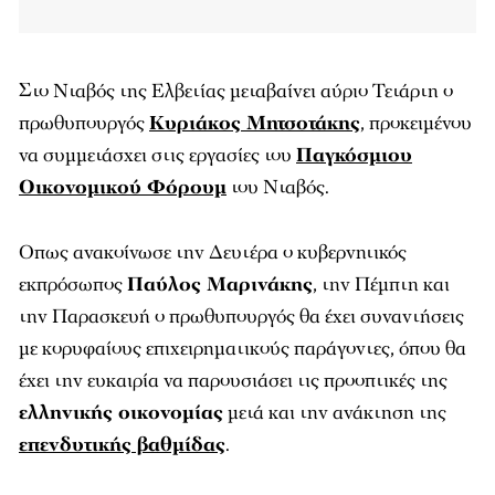
Στο Νταβός της Ελβετίας μεταβαίνει αύριο Τετάρτη ο
πρωθυπουργός
Κυριάκος Μητσοτάκης
, προκειμένου
να συμμετάσχει στις εργασίες του
Παγκόσμιου
Οικονομικού Φόρουμ
του Νταβός.
Οπως ανακοίνωσε την Δευτέρα ο κυβερνητικός
εκπρόσωπος
Παύλος Μαρινάκης
, την Πέμπτη και
την Παρασκευή ο πρωθυπουργός θα έχει συναντήσεις
με κορυφαίους επιχειρηματικούς παράγοντες, όπου θα
έχει την ευκαιρία να παρουσιάσει τις προοπτικές της
ελληνικής οικονομίας
μετά και την ανάκτηση της
επενδυτικής βαθμίδας
.