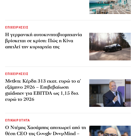
ΕΠΙΧΕΙΡΗΣΕΙΣ
Η γερμανική αυτοκινητοβιομηχανία
βρίσκεται σε κρίση: Πώς η Κίνα
απειλεί την κυριαρχία της
ΕΠΙΧΕΙΡΗΣΕΙΣ
Metlen: Κέρδη 313 εκατ. ευρώ το α’
εξάμηνο 2026 – Επιβεβαίωση
guidance για EBITDA ως 1,15 δισ.
ευρώ το 2026
ΕΠΙΚΑΙΡΟΤΗΤΑ
Ο Ντέμης Χασάμπης αποχωρεί από τη
θέση CEO της Google DeepMind –