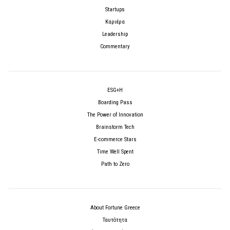
Startups
Καριέρα
Leadership
Commentary
ESG+H
Boarding Pass
The Power of Innovation
Brainstorm Tech
E-commerce Stars
Time Well Spent
Path to Zero
About Fortune Greece
Ταυτότητα