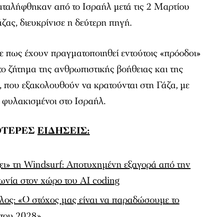
αταλήφθηκαν από το Ισραήλ μετά τις 2 Μαρτίου
ζας, διευκρίνισε η δεύτερη πηγή.
ε πως έχουν πραγματοποιηθεί εντούτοις «πρόοδοι»
το ζήτημα της ανθρωπιστικής βοήθειας και της
 που εξακολουθούν να κρατούνται στη Γάζα, με
ι φυλακισμένοι στο Ισραήλ.
ΟΤΕΡΕΣ
ΕΙΔΗΣΕΙΣ:
ει» τη Windsurf: Αποτυχημένη εξαγορά από την
νία στον χώρο του AI coding
ς: «Ο στόχος μας είναι να παραδώσουμε το
 του 2028»