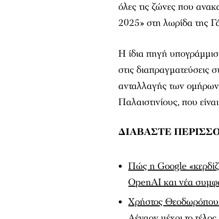
όλες τις ζώνες που ανακ
2025» στη λωρίδα της Γά
Η ίδια πηγή υπογράμμισ
στις διαπραγματεύσεις σ
ανταλλαγής των ομήρων,
Παλαιστινίους, που είνα
ΔΙΑΒΑΣΤΕ ΠΕΡΙΣΣ
Πώς η Google «κερδίζ
OpenAI και νέα συμφω
Χρήστος Θεοδωρόπουλο
Αέναον μέχρι το τέλος