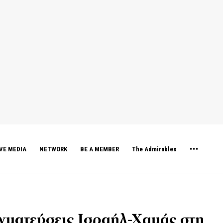
VE MEDIA
NETWORK
BE A MEMBER
The Admirables
γματεύσεις Ισραήλ-Χαμάς στη