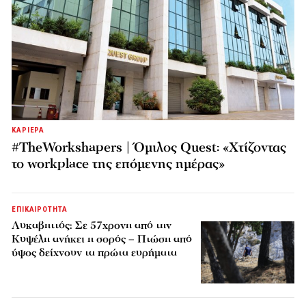
ΚΑΡΙΕΡΑ
#TheWorkshapers | Όμιλος Quest: «Χτίζοντας
το workplace της επόμενης ημέρας»
ΕΠΙΚΑΙΡΟΤΗΤΑ
Λυκαβηττός: Σε 57χρονη από την
Κυψέλη ανήκει η σορός – Πτώση από
ύψος δείχνουν τα πρώτα ευρήματα