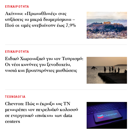
ΕΠΙΚΑΙΡΟΤΗΤΑ
Ακίνητα: «Πρωταθλητές» στις
αυξήσεις τα μικρά διαμερίσματα –
Πού οι τιμές ανεβαίνουν έως 7,9%
ΕΠΙΚΑΙΡΟΤΗΤΑ
Ειδικό Χωροταξικό για τον Τουρισμό:
Οι νέοι κανόνες για ξενοδοχεία,
νησιά και βραχυχρόνιες μισθώσεις
ΤΕΧΝΟΛΟΓΙΑ
Chevron: Πώς η έκρηξη της ΤΝ
μετατρέπει τον πετρελαϊκό κολοσσό
σε ενεργειακό «παίκτη» των data
centers