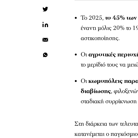
Το 2025,
το 45%
των
έναντι μόλις 20% το 1
αστικοποίησης.
Οι
αγροτικές περιο
το μερίδιό τους να με
Οι
κωμοπόλεις παρα
διαβίωσης
, φιλοξεν
σταδιακή συρρίκνωση 
Στη διάρκεια των τελευτα
κατανέμεται ο παγκόσμιο