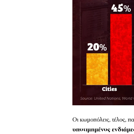
Οι κωμοπόλεις, τέλος, π
υποτιμημένος ενδιάμ