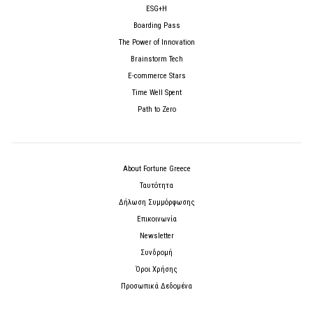
ESG+H
Boarding Pass
The Power of Innovation
Brainstorm Tech
E-commerce Stars
Time Well Spent
Path to Zero
About Fortune Greece
Ταυτότητα
Δήλωση Συμμόρφωσης
Επικοινωνία
Newsletter
Συνδρομή
Όροι Χρήσης
Προσωπικά Δεδομένα