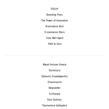
ESG+H
Boarding Pass
The Power of Innovation
Brainstorm Tech
E-commerce Stars
Time Well Spent
Path to Zero
About Fortune Greece
Ταυτότητα
Δήλωση Συμμόρφωσης
Επικοινωνία
Newsletter
Συνδρομή
Όροι Χρήσης
Προσωπικά Δεδομένα