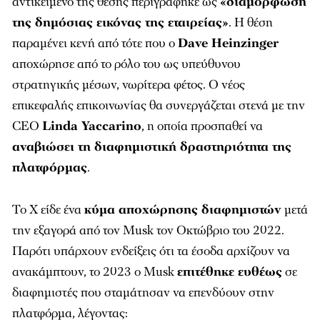
αντικείμενο της θέσης περιγράφηκε ως
«διαμόρφωση
της δημόσιας εικόνας της εταιρείας»
. Η θέση
παραμένει κενή από τότε που ο
Dave Heinzinger
αποχώρησε από το ρόλο του ως υπεύθυνου
στρατηγικής μέσων, νωρίτερα φέτος. Ο νέος
επικεφαλής επικοινωνίας θα συνεργάζεται στενά με την
CEO
Linda Yaccarino
, η οποία προσπαθεί να
αναβιώσει τη διαφημιστική δραστηριότητα της
πλατφόρμας
.
Το X είδε ένα
κύμα αποχώρησης διαφημιστών
μετά
την εξαγορά από τον Musk τον Οκτώβριο του 2022.
Παρότι υπάρχουν ενδείξεις ότι τα έσοδα αρχίζουν να
ανακάμπτουν, το 2023 ο Musk
επιτέθηκε ευθέως
σε
διαφημιστές που σταμάτησαν να επενδύουν στην
πλατφόρμα, λέγοντας: