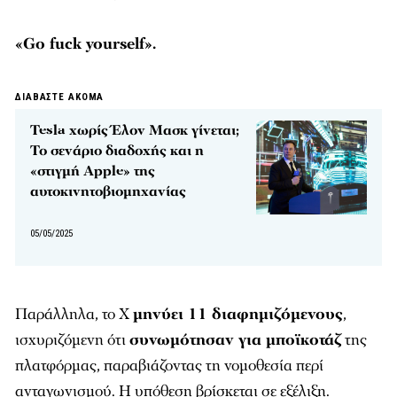
«Go fuck yourself».
ΔΙΑΒΑΣΤΕ ΑΚΟΜΑ
Tesla χωρίς Έλον Μασκ γίνεται;
Το σενάριο διαδοχής και η
«στιγμή Apple» της
αυτοκινητοβιομηχανίας
05/05/2025
Παράλληλα, το X
μηνύει 11 διαφημιζόμενους
,
ισχυριζόμενη ότι
συνωμότησαν για μποϊκοτάζ
της
πλατφόρμας, παραβιάζοντας τη νομοθεσία περί
ανταγωνισμού. Η υπόθεση βρίσκεται σε εξέλιξη.