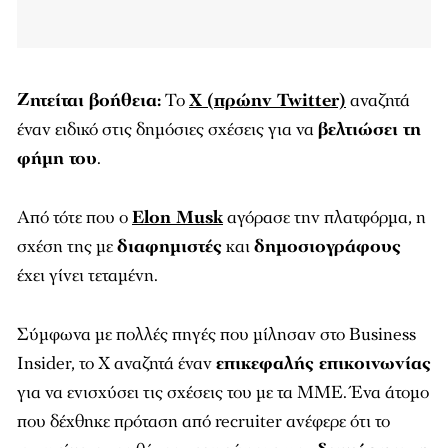
Ζητείται βοήθεια:
Το
X (πρώην Twitter)
αναζητά
έναν ειδικό στις δημόσιες σχέσεις για να
βελτιώσει τη
φήμη του
.
Από τότε που ο
Elon Musk
αγόρασε την πλατφόρμα, η
σχέση της με
διαφημιστές
και
δημοσιογράφους
έχει γίνει τεταμένη.
Σύμφωνα με πολλές πηγές που μίλησαν στο
Business
Insider
, το X αναζητά έναν
επικεφαλής επικοινωνίας
για να ενισχύσει τις σχέσεις του με τα ΜΜΕ. Ένα άτομο
που δέχθηκε πρόταση από recruiter ανέφερε ότι το