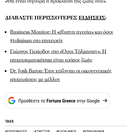
«Θα είναι σίγουρα η πρόκληση της ζωής σου».
ΔΙΑΒΑΣΤΕ ΠΕΡΙΣΣΟΤΕΡΕΣ
ΕΙΔΗΣΕΙΣ
:
Βusiness Monitor: Η «έξυπνη ηγεσία» και όσοι
#tolmisan στο επιχειρείν
Γιώργος Γεράρδος στο «Όσοι Τόλμησαν»: Η
επιχειρηματικότητα είναι τρόπος ζωής
Dr. Josh Baron: Έτσι χτίζονται οι οικογενειακές
επιχειρήσεις με μέλλον
TAGS
#ΕΠΙΧΕΙΡΗΣΕΙΣ
#TWITTER
#ΕΛΟΝ ΜΑΣΚ
#ΕΠΙΚΟΙΝΩΝΙΑ