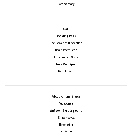
Commentary
ESG+H
Boarding Pass
The Power of Innovation
Brainstorm Tech
E-commerce Stars
Time Well Spent
Path to Zero
About Fortune Greece
Ταυτότητα
Δήλωση Συμμόρφωσης
Επικοινωνία
Newsletter
Συνδρομή