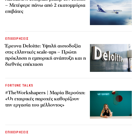
– Μετέφερε πάνω από 2 εκατομμύρια
επιβάτες
ΕΠΙΧΕΙΡΗΣΕΙΣ
Έρευνα Deloitte: Υψηλή αισιοδοξία
στις ελληνικές scale-ups – Πρώτη
πρόκληση η εμπορική ανάπτυξη και η
διεθνής επέκταση
FORTUNE TALKS
#TheWorkshapers | Μαρία Βερούχη:
«Οι εταιρικές παροχές καθορίζουν
την εργασία του μέλλοντος»
ΕΠΙΧΕΙΡΗΣΕΙΣ