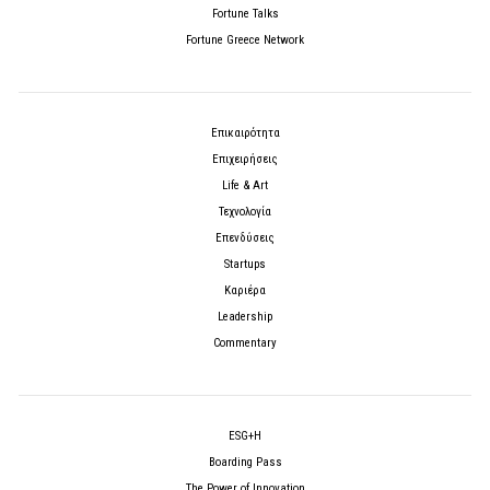
Fortune Talks
Fortune Greece Network
Επικαιρότητα
Επιχειρήσεις
Life & Art
Τεχνολογία
Επενδύσεις
Startups
Καριέρα
Leadership
Commentary
ESG+H
Boarding Pass
The Power of Innovation