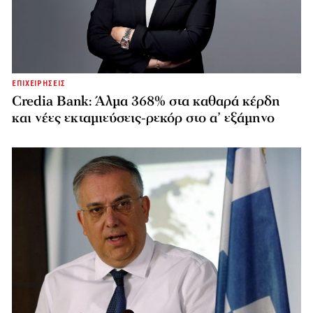
ΕΠΙΧΕΙΡΗΣΕΙΣ
Credia Bank: Άλμα 368% στα καθαρά κέρδη
και νέες εκταμιεύσεις-ρεκόρ στο α’ εξάμηνο