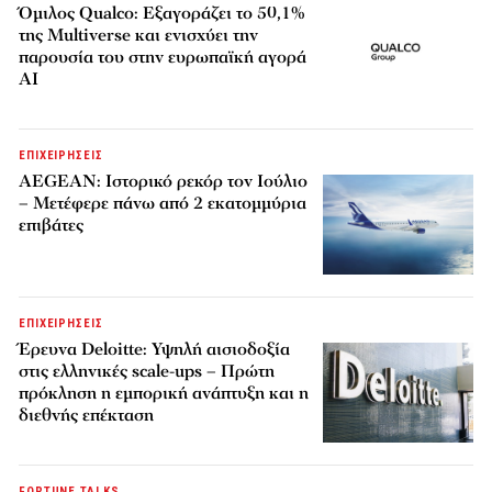
Όμιλος Qualco: Εξαγοράζει το 50,1%
της Multiverse και ενισχύει την
παρουσία του στην ευρωπαϊκή αγορά
AI
ΕΠΙΧΕΙΡΗΣΕΙΣ
AEGEAN: Ιστορικό ρεκόρ τον Ιούλιο
– Μετέφερε πάνω από 2 εκατομμύρια
επιβάτες
ΕΠΙΧΕΙΡΗΣΕΙΣ
Έρευνα Deloitte: Υψηλή αισιοδοξία
στις ελληνικές scale-ups – Πρώτη
πρόκληση η εμπορική ανάπτυξη και η
διεθνής επέκταση
FORTUNE TALKS