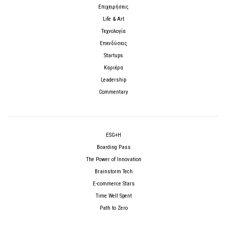
Επιχειρήσεις
Life & Art
Τεχνολογία
Επενδύσεις
Startups
Καριέρα
Leadership
Commentary
ESG+H
Boarding Pass
The Power of Innovation
Brainstorm Tech
E-commerce Stars
Time Well Spent
Path to Zero