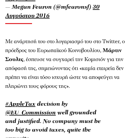
— Megan Fearon (@mfearonsf)
30
Αυγούστου 2016
Με ανάρτησή του στο λογαριασμό του στο Twitter, ο
πρόεδρος του Ευρωπαϊκού Κοινοβουλίου,
Μάρτιν
Σουλτς
, έσπευσε να συγχαρεί την Κομισιόν για την
απόφασή της, σημειώνοντας ότι «καμία εταιρεία δεν
πρέπει να είναι τόσο ισχυρή ώστε να αποφεύγει να
πληρώνει τους φόρους της».
#AppleTax
decision by
@EU_Commission
well grounded
and justified. No company must be
too big to avoid taxes, quite the