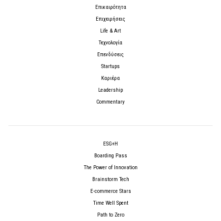
Επικαιρότητα
Επιχειρήσεις
Life & Art
Τεχνολογία
Επενδύσεις
Startups
Καριέρα
Leadership
Commentary
ESG+H
Boarding Pass
The Power of Innovation
Brainstorm Tech
E-commerce Stars
Time Well Spent
Path to Zero