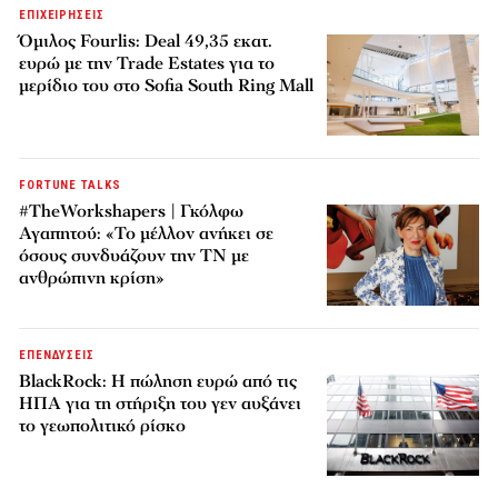
ΕΠΙΧΕΙΡΗΣΕΙΣ
Όμιλος Fourlis: Deal 49,35 εκατ.
ευρώ με την Trade Estates για το
μερίδιο του στο Sofia South Ring Mall
FORTUNE TALKS
#TheWorkshapers | Γκόλφω
Αγαπητού: «Το μέλλον ανήκει σε
όσους συνδυάζουν την ΤΝ με
ανθρώπινη κρίση»
ΕΠΕΝΔΥΣΕΙΣ
BlackRock: Η πώληση ευρώ από τις
ΗΠΑ για τη στήριξη του γεν αυξάνει
το γεωπολιτικό ρίσκο