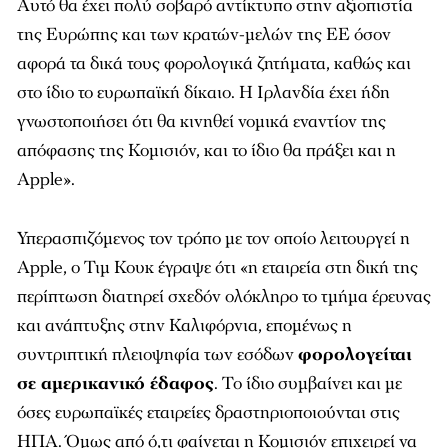
Αυτό θα έχει πολύ σοβαρό αντίκτυπο στην αξιοπιστία
της Ευρώπης και των κρατών-μελών της ΕΕ όσον
αφορά τα δικά τους φορολογικά ζητήματα, καθώς και
στο ίδιο το ευρωπαϊκή δίκαιο. Η Ιρλανδία έχει ήδη
γνωστοποιήσει ότι θα κινηθεί νομικά εναντίον της
απόφασης της Κομισιόν, και το ίδιο θα πράξει και η
Apple».
Υπερασπιζόμενος τον τρόπο με τον οποίο λειτουργεί η
Apple, ο Τιμ Κουκ έγραψε ότι «η εταιρεία στη δική της
περίπτωση διατηρεί σχεδόν ολόκληρο το τμήμα έρευνας
και ανάπτυξης στην Καλιφόρνια, επομένως η
συντριπτική πλειοψηφία των εσόδων
φορολογείται
σε αμερικανικό έδαφος
. Το ίδιο συμβαίνει και με
όσες ευρωπαϊκές εταιρείες δραστηριοποιούνται στις
ΗΠΑ. Όμως από ό,τι φαίνεται η Κομισιόν επιχειρεί να