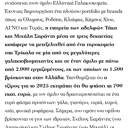
εντάσσεται στον όμιλο Ελληνικά Γαλακτοκομεία.
Έχοντας δημιουργήσει ένα πλούσιο portfolio με brands
όπως τα Όλυμπος, Ροδόπη, Κλιάφας, Κάμπος Χίου,
ΑΓΝΟ και Τυράς,
η εταιρεία των αδελφών Τάκη
και Μιχάλη Σαράντη μέσα σε τρεις δεκαετίας
κατάφερε να μετεξελιχθεί από ένα τυροκομείο
στα Τρίκαλα σε μία από τις μεγαλύτερες
γαλακτοβιομηχανίες και σε έναν όμιλο με πάνω
από 2.000 εργαζομένους, εκ των οποίων οι 1.500
βρίσκονται στην Ελλάδα
. Υπενθυμίζεται ότι
ο
τζίρος για το 2025 εκτιμάται ότι θα φτάσει τα 700
εκατ. ευρώ
, με τον όμιλο να δραστηριοποιείται σε ένα
ευρύ φάσμα προιόντων: γάλα, γιαούρτι, τυριά, χυμοί,
τσάι, φυτικά ροφήματα. Σήμερα, στο τιμόνι του ομίλου
βρίσκονται οι γιοι των ιδρυτών, Στέλιος Σαράντης (του
Δημητρίου) και Στέλιος Σαράντης (του Μιχαήλ), οι