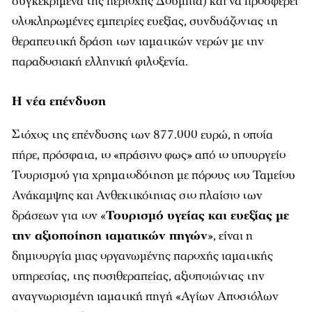
συγκεκριμένα της περιοχής Δουμπιά) και να προσφέρει
ολοκληρωμένες εμπειρίες ευεξίας, συνδυάζοντας τη
θεραπευτική δράση των ιαματικών νερών με την
παραδοσιακή ελληνική φιλοξενία.
Η νέα επένδυση
Στόχος της επένδυσης των 877.000 ευρώ, η οποία
πήρε, πρόσφατα, το «πράσινο φως» από το υπουργείο
Τουρισμού για χρηματοδότηση με πόρους του Ταμείου
Ανάκαμψης και Ανθεκτικότητας στο πλαίσιο των
δράσεων για τον «
Τουρισμό υγείας και ευεξίας με
την αξιοποίηση ιαματικών πηγών
», είναι η
δημιουργία μιας οργανωμένης παροχής ιαματικής
υπηρεσίας, της ποσιθεραπείας, αξιοποιώντας την
αναγνωρισμένη ιαματική πηγή «Αγίων Αποστόλων