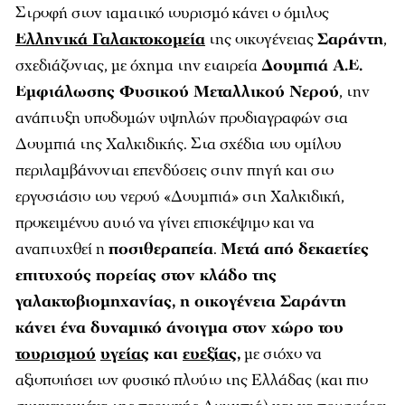
Στροφή στον ιαματικό τουρισμό κάνει ο όμιλος
Ελληνικά Γαλακτοκομεία
της οικογένειας
Σαράντη
,
σχεδιάζοντας, με όχημα την εταιρεία
Δουμπιά Α.Ε.
Εμφιάλωσης Φυσικού Μεταλλικού Νερού
, την
ανάπτυξη υποδομών υψηλών προδιαγραφών στα
Δουμπιά της Χαλκιδικής. Στα σχέδια του ομίλου
περιλαμβάνονται επενδύσεις στην πηγή και στο
εργοστάσιο του νερού «Δουμπιά» στη Χαλκιδική,
προκειμένου αυτό να γίνει επισκέψιμο και να
αναπτυχθεί η
ποσιθεραπεία
.
Μετά από δεκαετίες
επιτυχούς πορείας στον κλάδο της
γαλακτοβιομηχανίας, η οικογένεια Σαράντη
κάνει ένα δυναμικό άνοιγμα στον χώρο του
τουρισμού
υγείας
και
ευεξίας
,
με στόχο να
αξιοποιήσει τον φυσικό πλούτο της Ελλάδας (και πιο