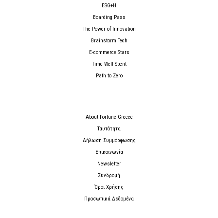
ESG+H
Boarding Pass
The Power of Innovation
Brainstorm Tech
E-commerce Stars
Time Well Spent
Path to Zero
About Fortune Greece
Ταυτότητα
Δήλωση Συμμόρφωσης
Επικοινωνία
Newsletter
Συνδρομή
Όροι Χρήσης
Προσωπικά Δεδομένα