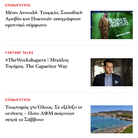
ΕΠΙΚΑΙΡΟΤΗΤΑ
Μέση Ανατολή: Τουρκία, Σαουδική
Αραβία και Πακιστάν υπογράφουν
αμυντικό σύμφωνο
FORTUNE TALKS
#TheWorkshapers | Μιχάλης
Τυρίμος: The Capacitor Way
ΕΠΙΚΑΙΡΟΤΗΤΑ
Τουρισμός για Όλους: Σε εξέλιξη οι
αιτήσεις – Ποια ΑΦΜ παίρνουν
σειρά το Σάββατο