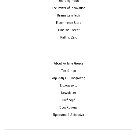
Boarding Pass
The Power of Innovation
Brainstorm Tech
E-commerce Stars
Time Well Spent
Path to Zero
About Fortune Greece
Ταυτότητα
Δήλωση Συμμόρφωσης
Επικοινωνία
Newsletter
Συνδρομή
Όροι Χρήσης
Προσωπικά Δεδομένα