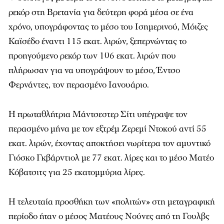
ρεκόρ στη Βρετανία για δεύτερη φορά μέσα σε ένα
χρόνο, υπογράφοντας το μέσο του Ισημερινού, Μόιζες
Καϊσέδο έναντι 115 εκατ. λιρών, ξεπερνώντας το
προηγούμενο ρεκόρ των 106 εκατ. λιρών που
πλήρωσαν για να υπογράψουν το μέσο, Έντσο
Φερνάντες, τον περασμένο Ιανουάριο.
Η πρωταθλήτρια Μάντσεστερ Σίτι υπέγραψε τον
περασμένο μήνα με τον εξτρέμ Ζερεμί Ντοκού αντί 55
εκατ. λιρών, έχοντας αποκτήσει νωρίτερα τον αμυντικό
Γιόσκο Γκβάρντιολ με 77 εκατ. λίρες και το μέσο Ματέο
Κόβατσιτς για 25 εκατομμύρια λίρες.
Η τελευταία προσθήκη των «πολιτών» στη μεταγραφική
περίοδο ήταν ο μέσος Ματέους Νούνες από τη Γουλβς