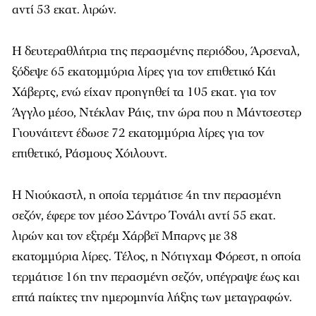
αντί 53 εκατ. λιρών.
Η δευτεραθλήτρια της περασμένης περιόδου, Άρσεναλ,
ξόδεψε 65 εκατομμύρια λίρες για τον επιθετικό Κάι
Χάβερτς, ενώ είχαν προηγηθεί τα 105 εκατ. για τον
Άγγλο μέσο, Ντέκλαν Ράις, την ώρα που η Μάντσεστερ
Γιουνάιτεντ έδωσε 72 εκατομμύρια λίρες για τον
επιθετικό, Ράσμους Χόιλουντ.
Η Νιούκαστλ, η οποία τερμάτισε 4η την περασμένη
σεζόν, έφερε τον μέσο Σάντρο Τονάλι αντί 55 εκατ.
λιρών και τον εξτρέμ Χάρβεϊ Μπαρνς με 38
εκατομμύρια λίρες. Τέλος, η Νότιγχαμ Φόρεστ, η οποία
τερμάτισε 16η την περασμένη σεζόν, υπέγραψε έως και
επτά παίκτες την ημερομηνία λήξης των μεταγραφών.