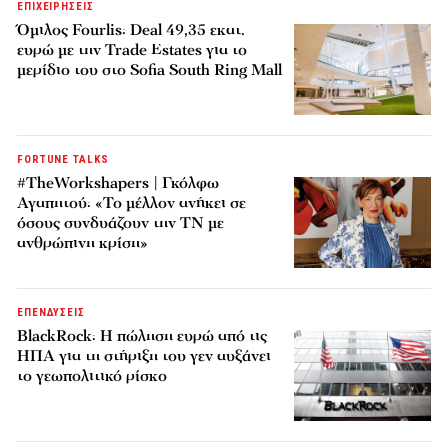
ΕΠΙΧΕΙΡΗΣΕΙΣ
Όμιλος Fourlis: Deal 49,35 εκατ.
ευρώ με την Trade Estates για το
μερίδιο του στο Sofia South Ring Mall
FORTUNE TALKS
#TheWorkshapers | Γκόλφω
Αγαπητού: «Το μέλλον ανήκει σε
όσους συνδυάζουν την ΤΝ με
ανθρώπινη κρίση»
ΕΠΕΝΔΥΣΕΙΣ
BlackRock: Η πώληση ευρώ από τις
ΗΠΑ για τη στήριξη του γεν αυξάνει
το γεωπολιτικό ρίσκο