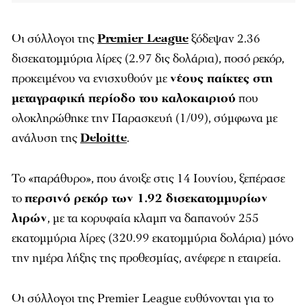
Οι σύλλογοι της
Premier League
ξόδεψαν 2.36
δισεκατομμύρια λίρες (2.97 δις δολάρια), ποσό ρεκόρ,
προκειμένου να ενισχυθούν με
νέους παίκτες στη
μεταγραφική περίοδο του καλοκαιριού
που
ολοκληρώθηκε την Παρασκευή (1/09), σύμφωνα με
ανάλυση της
Deloitte
.
Το «παράθυρο», που άνοιξε στις 14 Ιουνίου, ξεπέρασε
το
περσινό ρεκόρ των 1.92 δισεκατομμυρίων
λιρών
, με τα κορυφαία κλαμπ να δαπανούν 255
εκατομμύρια λίρες (320.99 εκατομμύρια δολάρια) μόνο
την ημέρα λήξης της προθεσμίας, ανέφερε η εταιρεία.
Οι σύλλογοι της Premier League ευθύνονται για το