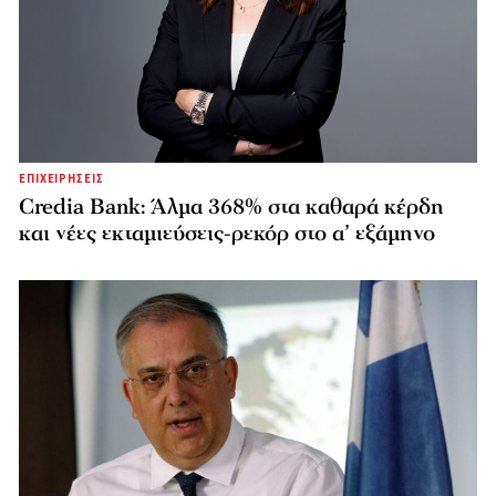
ΕΠΙΧΕΙΡΗΣΕΙΣ
Credia Bank: Άλμα 368% στα καθαρά κέρδη
και νέες εκταμιεύσεις-ρεκόρ στο α’ εξάμηνο