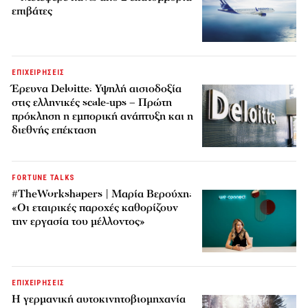
επιβάτες
ΕΠΙΧΕΙΡΗΣΕΙΣ
Έρευνα Deloitte: Υψηλή αισιοδοξία
στις ελληνικές scale-ups – Πρώτη
πρόκληση η εμπορική ανάπτυξη και η
διεθνής επέκταση
FORTUNE TALKS
#TheWorkshapers | Μαρία Βερούχη:
«Οι εταιρικές παροχές καθορίζουν
την εργασία του μέλλοντος»
ΕΠΙΧΕΙΡΗΣΕΙΣ
Η γερμανική αυτοκινητοβιομηχανία