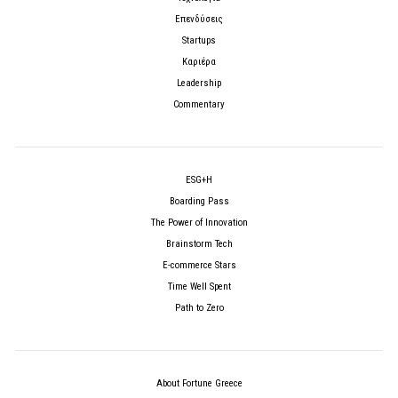
Επενδύσεις
Startups
Καριέρα
Leadership
Commentary
ESG+H
Boarding Pass
The Power of Innovation
Brainstorm Tech
E-commerce Stars
Time Well Spent
Path to Zero
About Fortune Greece