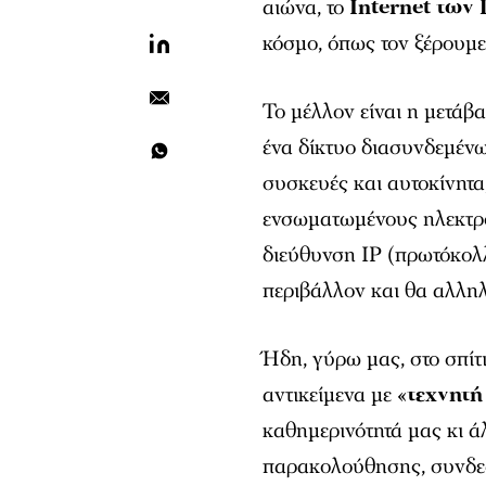
αιώνα, το
Internet των
κόσμο, όπως τον ξέρουμε
Το μέλλον είναι η μετάβ
ένα δίκτυο διασυνδεμένω
συσκευές και αυτοκίνητα
ενσωματωμένους ηλεκτρο
διεύθυνση ΙΡ (πρωτόκολ
περιβάλλον και θα αλλη
Ήδη, γύρω μας, στο σπίτι
αντικείμενα με «
τεχνητ
καθημερινότητά μας κι ά
παρακολούθησης, συνδε