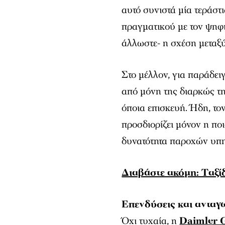
αυτό συνιστά μία τεράσ
πραγματικού με τον ψηφ
άλλωστε- η σχέση μεταξ
Στο μέλλον, για παράδει
από μόνη της διαρκώς τη
όποια επισκευή. Ήδη, τον
προσδιορίζει μόνον η πο
δυνατότητα παροχών υπη
Διαβάστε ακόμη: Tαξίδ
Επενδύσεις και ανταγ
Όχι τυχαία, η
Daimler 