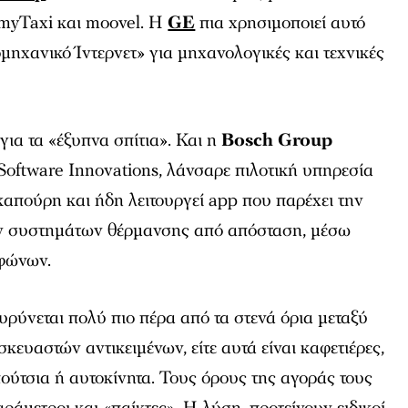
 myTaxi και moovel. Η
GE
πια χρησιμοποιεί αυτό
ομηχανικό Ίντερνετ» για μηχανολογικές και τεχνικές
για τα «έξυπνα σπίτια». Και η
Bosch Group
oftware Innovations, λάνσαρε πιλοτική υπηρεσία
απούρη και ήδη λειτουργεί app που παρέχει την
ων συστημάτων θέρμανσης από απόσταση, μέσω
εφώνων.
ευρύνεται πολύ πιο πέρα από τα στενά όρια μεταξύ
ευαστών αντικειμένων, είτε αυτά είναι καφετιέρες,
απούτσια ή αυτοκίνητα. Τους όρους της αγοράς τους
άμετροι και «παίκτες». Η λύση, προτείνουν ειδικοί,