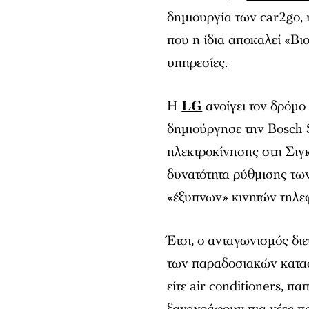
δημιουργία των car2go,
που η ίδια αποκαλεί «Βι
υπηρεσίες.
Η
LG
ανοίγει τον δρόμο 
δημιούργησε την Bosch S
ηλεκτροκίνησης στη Σιγκ
δυνατότητα ρύθμισης τ
«έξυπνων» κινητών τηλ
Έτσι, ο ανταγωνισμός δι
των παραδοσιακών κατασκ
είτε air conditioners, π
ξαναγράφουν πια νέες παρ