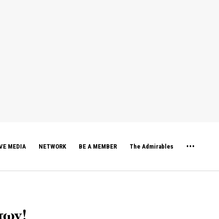
VE MEDIA
NETWORK
BE A MEMBER
The Admirables
των!