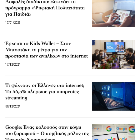
Ασφαλές διαδίκτυο: Ξεκινάει το
πρόγραμμα «Ψηφιακή Πολιτειότητα
για Παιδιά»
17/01/2025
Έρχεται το Kids Wallet – Στον
Μητσοτάκη τα μέτρα για την
προστασία των ανηλίκων στο internet
17/12/2024
Τι ψάχνουν οι Έλληνες στο internet;
Το 46,5% πλήρωσε για υπηρεσίες
streaming
09/12/2024
Google: Ένας κολοσσός στην κόψη
του ξυραφιού – Ο κομβικός ρόλος της
Τεχνητής Νοημοσύνης