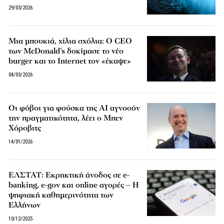
29/03/2026
Μια μπουκιά, χίλια σχόλια: Ο CEO
των McDonald’s δοκίμασε το νέο
burger και το Internet τον «έκαψε»
04/03/2026
Οι φόβοι για φούσκα της AI αγνοούν
την πραγματικότητα, λέει ο Μπεν
Χόροβιτς
14/01/2026
ΕΛΣΤΑΤ: Εκρηκτική άνοδος σε e-
banking, e-gov και online αγορές – Η
ψηφιακή καθημερινότητα των
Ελλήνων
10/12/2025