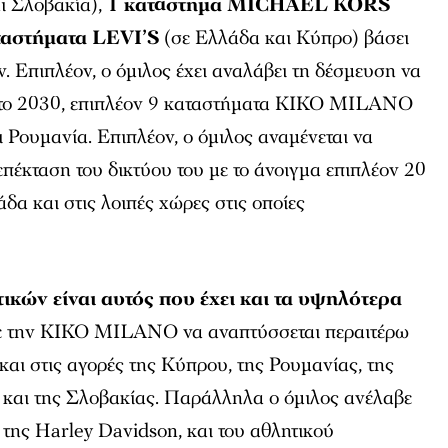
ι Σλοβακία),
1 κατάστημα MICHAEL KORS
ταστήματα LEVI’S
(σε Ελλάδα και Κύπρο) βάσει
 Επιπλέον, ο όμιλος έχει αναλάβει τη δέσμευση να
ς το 2030, επιπλέον 9 καταστήματα KIKO MILANO
 Ρουμανία. Επιπλέον, ο όμιλος αναμένεται να
επέκταση του δικτύου του με το άνοιγμα επιπλέον 20
α και στις λοιπές χώρες στις οποίες
ικών είναι αυτός που έχει και τα υψηλότερα
με την KIKO MILANO να αναπτύσσεται περαιτέρω
και στις αγορές της Κύπρου, της Ρουμανίας, της
ς και της Σλοβακίας. Παράλληλα ο όμιλος ανέλαβε
της Harley Davidson, και του αθλητικού