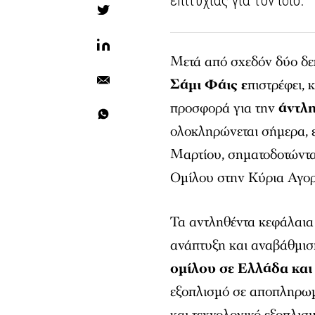
επιτυχίας για τον ίδιο.
Μετά από σχεδόν δύο δεκ
Σάμι Φάις ε
πιστρέφει, 
προσφορά για την
άντλη
ολοκληρώνεται σήμερα, ε
Μαρτίου, σηματοδοτώντα
Ομίλου στην Κύρια Αγο
Τα αντληθέντα κεφάλαια
ανάπτυξη και αναβάθμισ
ομίλου σε Ελλάδα και
εξοπλισμό σε αποπληρωμ
και τεχνολογικό εξοπλισ