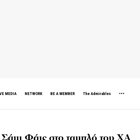
VE MEDIA
NETWORK
BE A MEMBER
The Admirables
 Σάμι Φάις στο ταμπλό του ΧΑ