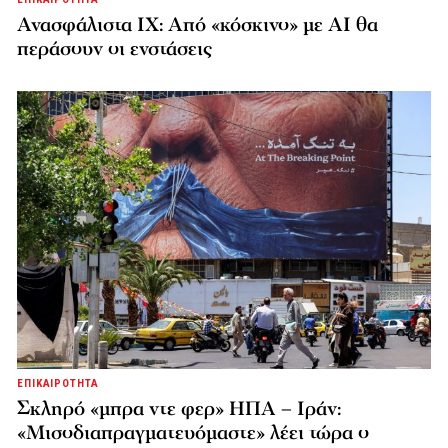
Ανασφάλιστα ΙΧ: Από «κόσκινο» με AI θα
περάσουν οι ενστάσεις
ΕΠΙΚΑΙΡΟΤΗΤΑ
Σκληρό «μπρα ντε φερ» ΗΠΑ – Ιράν:
«Μισοδιαπραγματευόμαστε» λέει τώρα ο