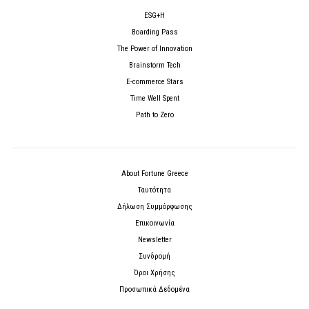
ESG+H
Boarding Pass
The Power of Innovation
Brainstorm Tech
E-commerce Stars
Time Well Spent
Path to Zero
About Fortune Greece
Ταυτότητα
Δήλωση Συμμόρφωσης
Επικοινωνία
Newsletter
Συνδρομή
Όροι Χρήσης
Προσωπικά Δεδομένα