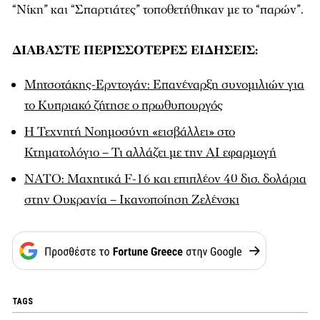
“Νίκη” και “Σπαρτιάτες” τοποθετήθηκαν με το “παρών”.
ΔΙΑΒΑΣΤΕ ΠΕΡΙΣΣΟΤΕΡΕΣ ΕΙΔΗΣΕΙΣ:
Μητσοτάκης-Ερντογάν: Επανέναρξη συνομιλιών για
το Κυπριακό ζήτησε ο πρωθυπουργός
Η Τεχνητή Νοημοσύνη «εισβάλλει» στο
Κτηματολόγιο – Τι αλλάζει με την AI εφαρμογή
NATO: Μαχητικά F-16 και επιπλέον 40 δισ. δολάρια
στην Ουκρανία – Ικανοποίηση Ζελένσκι
TAGS