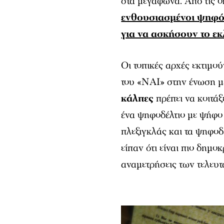
στα μεγάφωνα. Από τις οκ
ενθουσιασμένοι ψηφόφ
για να ασκήσουν το ε
Οι τοπικές αρχές εκτιμού
του «ΝΑΙ» στην ένωση με
κάλπες
πρέπει να κοιτάξ
ένα ψηφοδέλτιο με ψήφο 
πλεξιγκλάς και τα ψηφοδ
είπαν ότι είναι πιο δημοκ
αναμετρήσεις των τελευτ