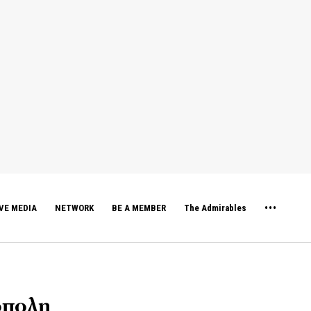
VE MEDIA
NETWORK
BE A MEMBER
The Admirables
όπολη