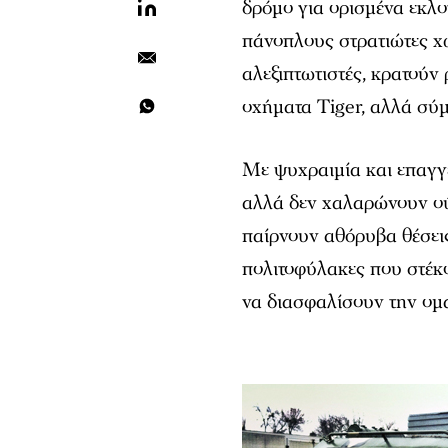
δρόμο για ορισμένα εκλο
πάνοπλους στρατιώτες χω
αλεξιπτωτιστές, κρατούν
οχήματα Tiger, αλλά σύ
Με ψυχραιμία και επαγγ
αλλά δεν χαλαρώνουν ούτ
παίρνουν αθόρυβα θέσει
πολιτοφύλακες που στέκο
να διασφαλίσουν την ομ