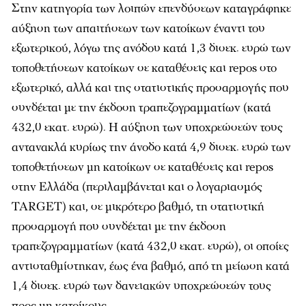
Στην κατηγορία των λοιπών επενδύσεων καταγράφηκε
αύξηση των απαιτήσεων των κατοίκων έναντι του
εξωτερικού, λόγω της ανόδου κατά 1,3 δισεκ. ευρώ των
τοποθετήσεων κατοίκων σε καταθέσεις και repos στο
εξωτερικό, αλλά και της στατιστικής προσαρμογής που
συνδέεται με την έκδοση τραπεζογραμματίων (κατά
432,0 εκατ. ευρώ). Η αύξηση των υποχρεώσεών τους
αντανακλά κυρίως την άνοδο κατά 4,9 δισεκ. ευρώ των
τοποθετήσεων μη κατοίκων σε καταθέσεις και repos
στην Ελλάδα (περιλαμβάνεται και ο λογαριασμός
TARGET) και, σε μικρότερο βαθμό, τη στατιστική
προσαρμογή που συνδέεται με την έκδοση
τραπεζογραμματίων (κατά 432,0 εκατ. ευρώ), οι οποίες
αντισταθμίστηκαν, έως ένα βαθμό, από τη μείωση κατά
1,4 δισεκ. ευρώ των δανειακών υποχρεώσεών τους
προς μη κατοίκους.