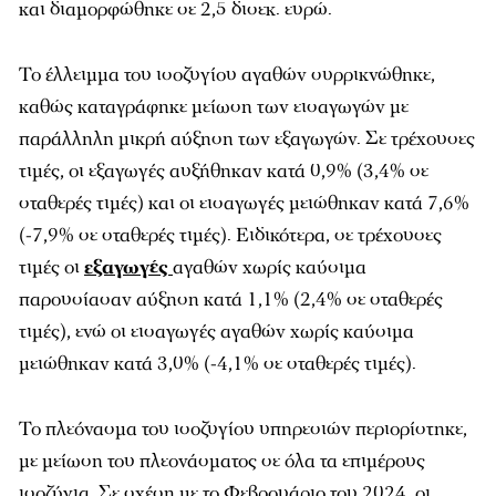
και διαμορφώθηκε σε 2,5 δισεκ. ευρώ.
Το έλλειμμα του ισοζυγίου αγαθών συρρικνώθηκε,
καθώς καταγράφηκε μείωση των εισαγωγών με
παράλληλη μικρή αύξηση των εξαγωγών. Σε τρέχουσες
τιμές, οι εξαγωγές αυξήθηκαν κατά 0,9% (3,4% σε
σταθερές τιμές) και οι εισαγωγές μειώθηκαν κατά 7,6%
(-7,9% σε σταθερές τιμές). Ειδικότερα, σε τρέχουσες
τιμές οι
εξαγωγές
αγαθών χωρίς καύσιμα
παρουσίασαν αύξηση κατά 1,1% (2,4% σε σταθερές
τιμές), ενώ οι εισαγωγές αγαθών χωρίς καύσιμα
μειώθηκαν κατά 3,0% (-4,1% σε σταθερές τιμές).
Το πλεόνασμα του ισοζυγίου υπηρεσιών περιορίστηκε,
με μείωση του πλεονάσματος σε όλα τα επιμέρους
ισοζύγια. Σε σχέση με το Φεβρουάριο του 2024, οι