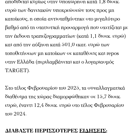
αποδίδεται κυρίως στην υποχώρηση κατά 1,8 δισεκ.
ευρώ των δανειακών υποχρεώσεών τους προς μη
κατοίκους, η οποία αντισταθμίστηκε στο μεγαλύτερο
βαθμό από τη στατιστική προσαρμογή που σχετίζεται με
την έκδοση τραπεζογραμματίων (κατά 1,1 δισεκ. ευρώ)
και από την αύξηση κατά 501,0 εκατ. ευρώ των
τοποθετήσεων μη κατοίκων σε καταθέσεις και repos
στην Ελλάδα (περιλαμβάνεται και ο λογαριασμός
TARGET).
Στο τέλος Φεβρουαρίου του 2025, τα συναλλαγματικά
διαθέσιμα της χώρας διαμορφώθηκαν σε 15,7 δισεκ.
ευρώ, έναντι 12,4 δισεκ. ευρώ στο τέλος Φεβρουαρίου
του 2024.
ΔΙΑΒΑΣΤΕ ΠΕΡΙΣΣΟΤΕΡΕΣ
ΕΙΔΗΣΕΙΣ
: