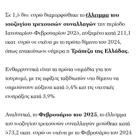
Σε 1,5 δισ. ευρώ διαμορφώθηκε το
έλλειμμα
του
ισοζυγίου τρεχουσών συναλλαγών
την περίοδο
Ιανουαρίου-Φεβρουαρίου 2025, αυξημένο κατά 211,1
εκατ. ευρώ σε σχέση με το πρώτο δίμηνο του 2024,
όπως ανακοίνωσε σήμερα η
Τράπεζα της Ελλάδας.
Ενθαρρυντικά είναι τα πρώτα σημάδια για τον
τουρισμό, με τις αφίξεις ταξιδιωτών στο δίμηνο να
σημειώνουν αύξηση κατά 5,4% και τις σχετικές
εισπράξεις κατά 3,9%.
Αναλυτικά, το
Φεβρουάριο του 2025
, το έλλειμμα
του ισοζυγίου τρεχουσών συναλλαγών μειώθηκε κατά
573,2 εκατ. ευρώ σε σχέση με το Φεβρουάριο του 2024