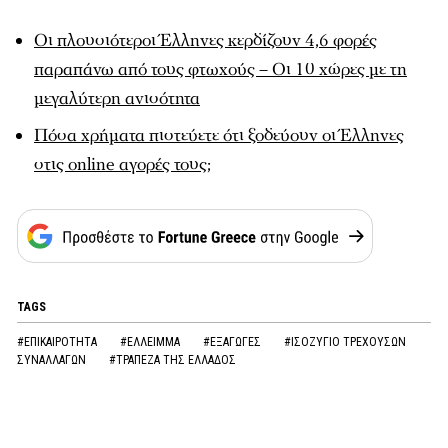
Οι πλουσιότεροι Έλληνες κερδίζουν 4,6 φορές
παραπάνω από τους φτωχούς – Οι 10 χώρες με τη
μεγαλύτερη ανισότητα
Πόσα χρήματα πιστεύετε ότι ξοδεύουν οι Έλληνες
στις online αγορές τους;
TAGS
#ΕΠΙΚΑΙΡΟΤΗΤΑ
#ΕΛΛΕΙΜΜΑ
#ΕΞΑΓΩΓΕΣ
#ΙΣΟΖΥΓΙΟ ΤΡΕΧΟΥΣΩΝ
ΣΥΝΑΛΛΑΓΩΝ
#ΤΡΑΠΕΖΑ ΤΗΣ ΕΛΛΑΔΟΣ