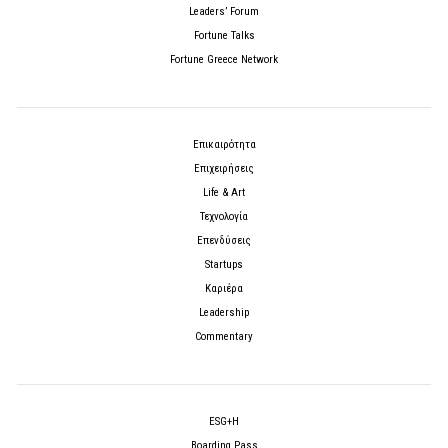
Leaders’ Forum
Fortune Talks
Fortune Greece Network
Επικαιρότητα
Επιχειρήσεις
Life & Art
Τεχνολογία
Επενδύσεις
Startups
Καριέρα
Leadership
Commentary
ESG+H
Boarding Pass