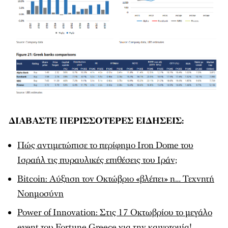
ΔΙΑΒΑΣΤΕ ΠΕΡΙΣΣΟΤΕΡΕΣ ΕΙΔΗΣΕΙΣ:
Πώς αντιμετώπισε το περίφημο Iron Dome του
Ισραήλ τις πυραυλικές επιθέσεις του Ιράν;
Bitcoin: Αύξηση τον Οκτώβριο «βλέπει» η… Τεχνητή
Νοημοσύνη
Power of Innovation: Στις 17 Οκτωβρίου το μεγάλο
event του Fortune Greece για την καινοτομία!