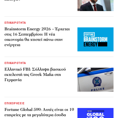
ΕΠΙΚΑΙΡΟΤΗΤΑ
Brainstorm Energy 2026 – Έρχεται
στις 16 Σεπτεμβρίου: Η νέα
οικονομία θα χτιστεί πάνω στην
ενέργεια
ΕΠΙΚΑΙΡΟΤΗΤΑ
Ελληνικό FBI: Σύλληψη βασικού
εκτελεστή της Greek Mafia στη
Γερμανία
ΕΠΙΧΕΙΡΗΣΕΙΣ
Fortune Global 500: Αυτές είναι οι 10
εταιρείες με τα μεγαλύτερα έσοδα