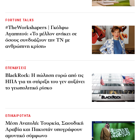
FORTUNE TALKS
#TheWorkshapers | Γκόλφω
Αγαπητού: «Το μέλλον ανήκει σε
όσους συνδυάζουν την ΤΝ με
ανθρώπινη κρίση»
ΕΠΕΝΔΥΣΕΙΣ
BlackRock: Η πώληση ευρώ από τις
ΗΠΑ για τη στήριξη του γεν αυξάνει
το γεωπολιτικό ρίσκο
ΕΠΙΚΑΙΡΟΤΗΤΑ
Μέση Ανατολή: Τουρκία, Σαουδική
Αραβία και Πακιστάν υπογράφουν
αμυντικό σύμφωνο