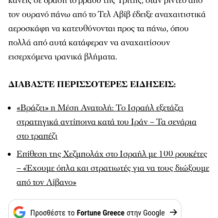
κανείς σε δράση το βράδυ της Τρίτης, όταν βίντεο από
τον ουρανό πάνω από το Τελ Αβίβ έδειξε αναχαιτιστικά
αεροσκάφη να κατευθύνονται προς τα πάνω, όπου
πολλά από αυτά κατάφεραν να αναχαιτίσουν
εισερχόμενα ιρανικά βλήματα.
ΔΙΑΒΑΣΤΕ ΠΕΡΙΣΣΟΤΕΡΕΣ ΕΙΔΗΣΕΙΣ:
«Βράζει» η Μέση Ανατολή: Το Ισραήλ εξετάζει
στρατηγικά αντίποινα κατά του Ιράν – Τα σενάρια
στο τραπέζι
Επίθεση της Χεζμπολάχ στο Ισραήλ με 100 ρουκέτες
– «Έχουμε όπλα και στρατιωτές για να τους διώξουμε
από τον Λίβανο»