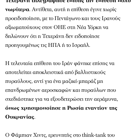
Τεχεράνη τηλεγράφησε επίσης την επίθεση πολύ
νωρίτερα
. Αντίθετα, αυτή η επίθεση έγινε χωρίς
προειδοποίηση, με το Πεντάγωνο και τους Ιρανούς
αξιωματούχους στον ΟΗΕ στη Νέα Υόρκη να
δηλώνουν ότι η Τεχεράνη δεν ειδοποίησε
προηγουμένως τις ΗΠΑ ή το Ισραήλ.
Η τελευταία επίθεση του Ιράν φάνηκε επίσης να
αποτελείται αποκλειστικά από βαλλιστικούς
πυραύλους, αντί για ένα μαζικό μπαράζ μη
επανδρωμένων αεροσκαφών και πυραύλων που
σχεδιάστηκε για να εξουδετερώσει την αεράμυνα,
όπως χρησιμοποίησε η Ρωσία εναντίον της
Ουκρανίας
.
Ο Φάμπιαν Χιντς, ερευνητής στο think-tank του