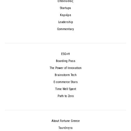
Επενδύσεις
Startups
Καριέρα
Leadership
Commentary
ESG+H
Boarding Pass
The Power of Innovation
Brainstorm Tech
E-commerce Stars
Time Well Spent
Path to Zero
About Fortune Greece
Ταυτότητα