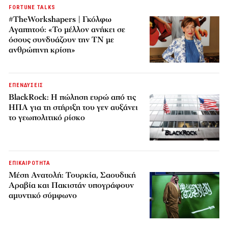
FORTUNE TALKS
#TheWorkshapers | Γκόλφω
Αγαπητού: «Το μέλλον ανήκει σε
όσους συνδυάζουν την ΤΝ με
ανθρώπινη κρίση»
ΕΠΕΝΔΥΣΕΙΣ
BlackRock: Η πώληση ευρώ από τις
ΗΠΑ για τη στήριξη του γεν αυξάνει
το γεωπολιτικό ρίσκο
ΕΠΙΚΑΙΡΟΤΗΤΑ
Μέση Ανατολή: Τουρκία, Σαουδική
Αραβία και Πακιστάν υπογράφουν
αμυντικό σύμφωνο