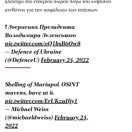
κλείσιμο του εναερίου χώρου λόγω του «υψηλού
κινδύνου για την ασφάλεια» των πτήσεων.
❗️ Звернення Президента
Володимира Зеленського
pic.twitter.com/oQ1bsB6Ow8
— Defence of Ukraine
(@DefenceU)
February 24, 2022
Shelling of Mariupol. OSINT
mavens, have at it.
pic.twitter.com/ErUKzaHjy1
— Michael Weiss
(@michaeldweiss)
February 24,
2022