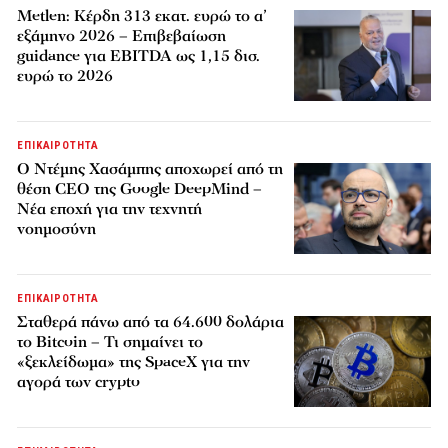
Metlen: Κέρδη 313 εκατ. ευρώ το α’
εξάμηνο 2026 – Επιβεβαίωση
guidance για EBITDA ως 1,15 δισ.
ευρώ το 2026
ΕΠΙΚΑΙΡΟΤΗΤΑ
Ο Ντέμης Χασάμπης αποχωρεί από τη
θέση CEO της Google DeepMind –
Νέα εποχή για την τεχνητή
νοημοσύνη
ΕΠΙΚΑΙΡΟΤΗΤΑ
Σταθερά πάνω από τα 64.600 δολάρια
το Bitcoin – Τι σημαίνει το
«ξεκλείδωμα» της SpaceX για την
αγορά των crypto