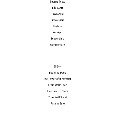
Επιχειρήσεις
Life & Art
Τεχνολογία
Επενδύσεις
Startups
Καριέρα
Leadership
Commentary
ESG+H
Boarding Pass
The Power of Innovation
Brainstorm Tech
E-commerce Stars
Time Well Spent
Path to Zero