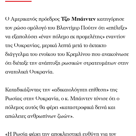
Ο Aμερικανός πρόεδρος
Τζο Μπάιντεν
κατηγόρησε
τον ρώσο ομόλογό του Βλαντίμιρ Πούτιν ότι «επέλεξε»
να εξαπολύσει «έναν πόλεμο εκ προμελέτης» εναντίον
της Ουκρανίας, μερικά λεπτά μετά το έκτακτο
διάγγελμα του ενοίκου του Κρεμλίνου που ανακοίνωσε
ότι διέταξε την ανάπτυξη ρωσικών στρατευμάτων στην
ανατολική Ουκρανία.
Καταδικάζοντας την «αδικαιολόγητη επίθεση» της
Ρωσίας στην Ουκρανία, ο κ. Μπάιντεν τόνισε ότι ο
πόλεμος αυτός θα φέρει «καταστροφικά δεινά και
απώλειες ανθρωπίνων ζωών».
«Η Ρωσία φέρει την αποκλειστική ευθύνη για τον